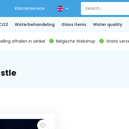
Klantenservice
CO2
Waterbehandeling
Glass items
Water quality
lling afhalen in winkel
Belgische Webshop
Gratis verz
stle