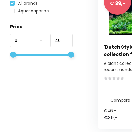
€ 39,-
All brands
Aquascaper.be
Price
-
'Dutch Sty
collection
A plant collec
recommended
Compare
€46,-
€39,-