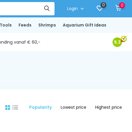
0
0
Login
Tools
Feeds
Shrimps
Aquarium Gift Ideas
ending vanaf € 60,-
9,3
Popularity
Lowest price
Highest price