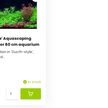
le' Aquascaping
 for 60 cm aquarium
tion in 'Ducth-style',
...
In stock