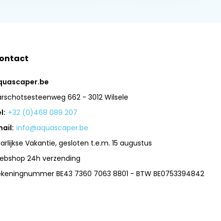
ontact
quascaper.be
arschotsesteenweg 662 - 3012 Wilsele
l:
+32 (0)468 089 207
ail:
info@aquascaper.be
arlijkse Vakantie, gesloten t.e.m. 15 augustus
ebshop 24h verzending
ekeningnummer BE43 7360 7063 8801 - BTW BE0753394842