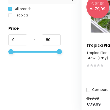
€ 89,99
€ 79,99
All brands
Tropica
Price
-
Tropica Pla
Tropica Plant 
Grow! (Easy)..
Compare
€89,99
€79,99