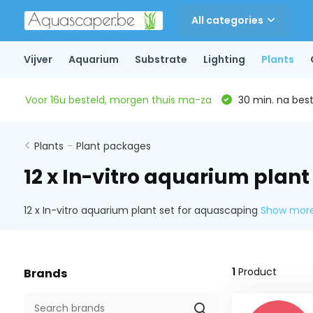
All categories
Vijver
Aquarium
Substrate
Lighting
Plants
Voor 16u besteld, morgen thuis ma-za
30 min. na beste
Plants
-
Plant packages
12 x In-vitro aquarium plan
12 x In-vitro aquarium plant set for aquascaping
Show mor
1
Product
Brands