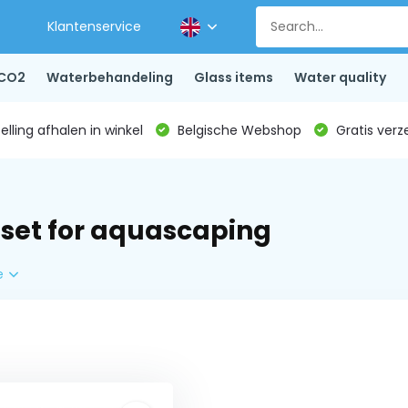
Klantenservice
CO2
Waterbehandeling
Glass items
Water quality
lling afhalen in winkel
Belgische Webshop
Gratis verz
t set for aquascaping
e