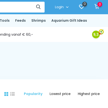
0
0
Login
Tools
Feeds
Shrimps
Aquarium Gift Ideas
ending vanaf € 60,-
9,3
Popularity
Lowest price
Highest price