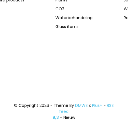
CO2
W
Waterbehandeling
R
Glass items
© Copyright 2026 - Theme By
DMWS
x
Plus+
-
RSS
feed
9,3
- Nieuw