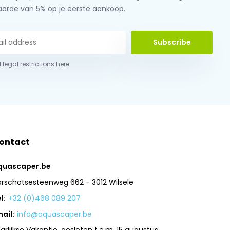
aarde van 5% op je eerste aankoop.
Subscribe
 legal restrictions here
ontact
quascaper.be
arschotsesteenweg 662 - 3012 Wilsele
l:
+32 (0)468 089 207
ail:
info@aquascaper.be
arlijkse Vakantie, gesloten t.e.m. 15 augustus