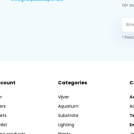
ter w
* Read
ccount
Categories
C
r
Vijver
A
ers
Aquarium
A
kets
Substrate
Te
list
Lighting
Em
re products
Plants
Ja