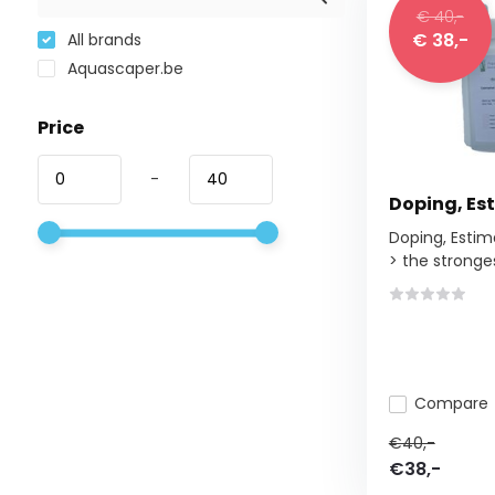
€ 40,-
€ 38,-
All brands
Aquascaper.be
Price
-
Doping, Es
Doping, Estim
> the stronges
Compare
€40,-
€38,-