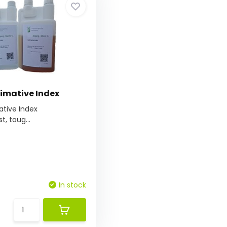
timative Index
ative Index
t, toug...
In stock