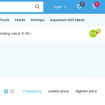
0
0
Login
Tools
Feeds
Shrimps
Aquarium Gift Ideas
ending vanaf € 60,-
9,3
Popularity
Lowest price
Highest price