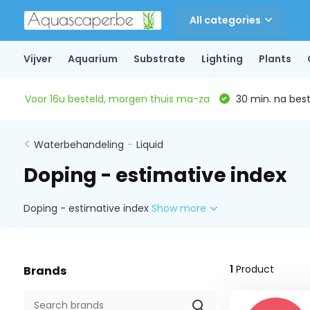
All categories
Vijver
Aquarium
Substrate
Lighting
Plants
Voor 16u besteld, morgen thuis ma-za
30 min. na beste
Waterbehandeling
-
Liquid
Doping - estimative index
Doping - estimative index
Show more
1
Product
Brands