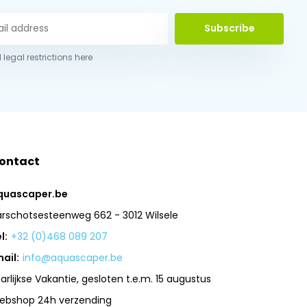
Subscribe
 legal restrictions here
ontact
quascaper.be
arschotsesteenweg 662 - 3012 Wilsele
l:
+32 (0)468 089 207
ail:
info@aquascaper.be
arlijkse Vakantie, gesloten t.e.m. 15 augustus
ebshop 24h verzending