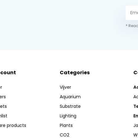
* Read
ccount
Categories
C
r
Vijver
A
ers
Aquarium
A
kets
Substrate
Te
list
Lighting
Em
re products
Plants
Ja
CO2
W