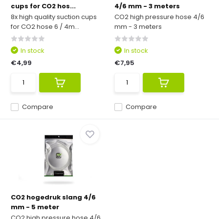
cups for CO2 hos...
4/6 mm - 3 meters
8x high quality suction cups
CO2 high pressure hose 4/6
for CO2 hose 6 / 4m...
mm - 3 meters
In stock
In stock
€4,99
€7,95
Compare
Compare
CO2 hogedruk slang 4/6
mm - 5 meter
CO2 high pressure hose 4/6