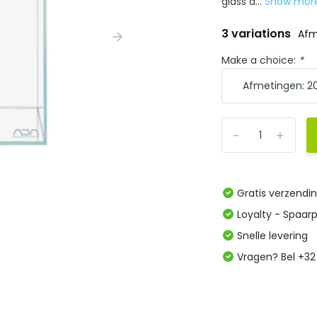
glass a...
Show mo
3 variations
Afm
Make a choice:
*
-
+
Gratis verzendi
Loyalty - Spaar
Snelle levering
Vragen? Bel +32