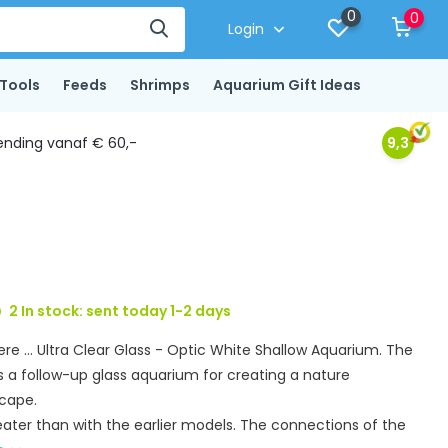
0
0
Login
Tools
Feeds
Shrimps
Aquarium Gift Ideas
ending vanaf € 60,-
9,3
2 In stock: sent today 1-2 days
re ... Ultra Clear Glass - Optic White Shallow Aquarium. The
 a follow-up glass aquarium for creating a nature
cape.
eater than with the earlier models. The connections of the