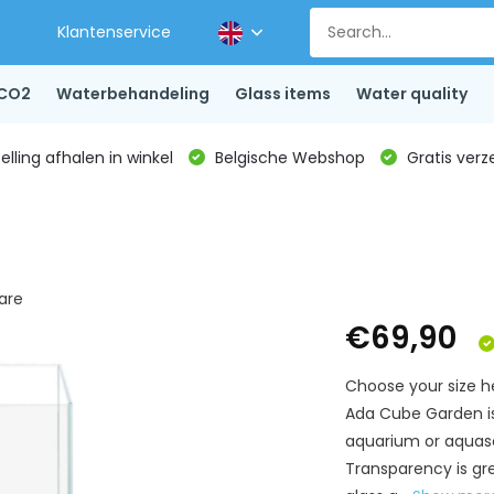
Klantenservice
CO2
Waterbehandeling
Glass items
Water quality
lling afhalen in winkel
Belgische Webshop
Gratis verz
are
€69,90
Choose your size he
Ada Cube Garden is
aquarium or aquas
Transparency is gr