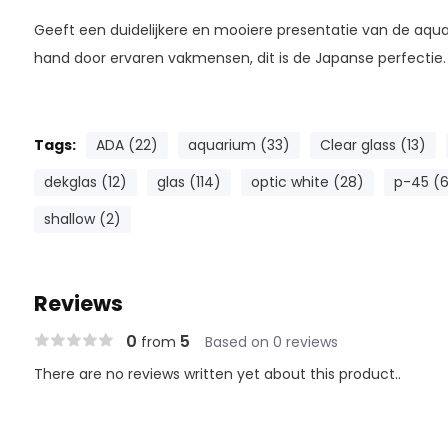
Geeft een duidelijkere en mooiere presentatie van de aq
hand door ervaren vakmensen, dit is de Japanse perfectie.
Tags:
ADA (22)
aquarium (33)
Clear glass (13)
dekglas (12)
glas (114)
optic white (28)
p-45 (6
shallow (2)
Reviews
0
5
from
Based on 0 reviews
There are no reviews written yet about this product..