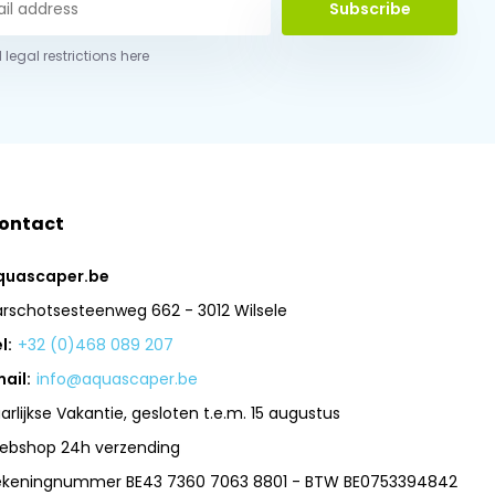
Subscribe
 legal restrictions here
ontact
quascaper.be
arschotsesteenweg 662 - 3012 Wilsele
l:
+32 (0)468 089 207
ail:
info@aquascaper.be
arlijkse Vakantie, gesloten t.e.m. 15 augustus
ebshop 24h verzending
ekeningnummer BE43 7360 7063 8801 - BTW BE0753394842