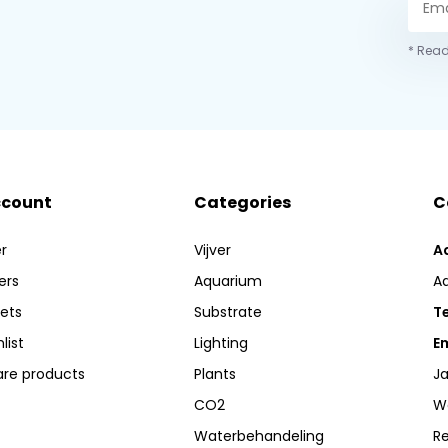
* Read
ccount
Categories
C
r
Vijver
A
ers
Aquarium
A
kets
Substrate
Te
list
Lighting
Em
re products
Plants
Ja
CO2
W
Waterbehandeling
R