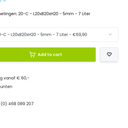
re
etingen: 20-C - L20xB20xH20 - 5mm - 7 Liter
Add to cart
ng vanaf € 60,-
punten
 (0) 468 089 207