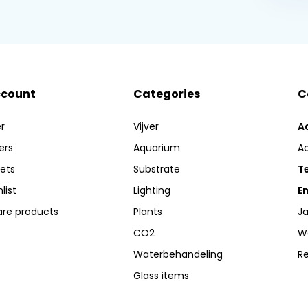
ccount
Categories
C
r
Vijver
A
ers
Aquarium
A
kets
Substrate
Te
list
Lighting
Em
re products
Plants
Ja
CO2
W
Waterbehandeling
R
Glass items