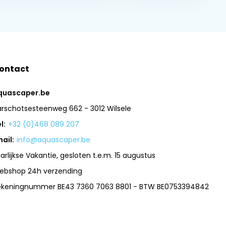
ontact
quascaper.be
arschotsesteenweg 662 - 3012 Wilsele
l:
+32 (0)468 089 207
ail:
info@aquascaper.be
arlijkse Vakantie, gesloten t.e.m. 15 augustus
ebshop 24h verzending
ekeningnummer BE43 7360 7063 8801 - BTW BE0753394842