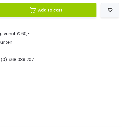
Add to cart
ng vanaf € 60,-
punten
 (0) 468 089 207