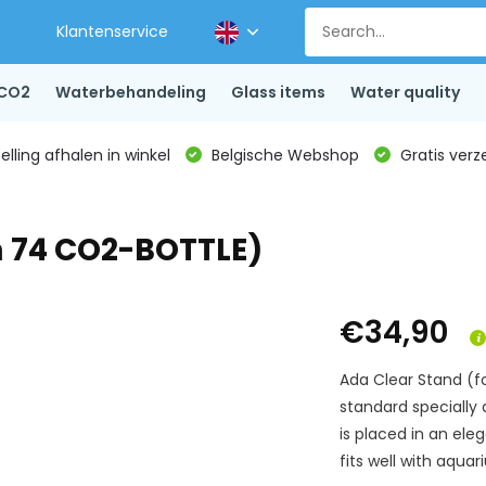
Klantenservice
CO2
Waterbehandeling
Glass items
Water quality
lling afhalen in winkel
Belgische Webshop
Gratis verz
m 74 CO2-BOTTLE)
€34,90
Ada Clear Stand (f
standard specially 
is placed in an ele
fits well with aquar