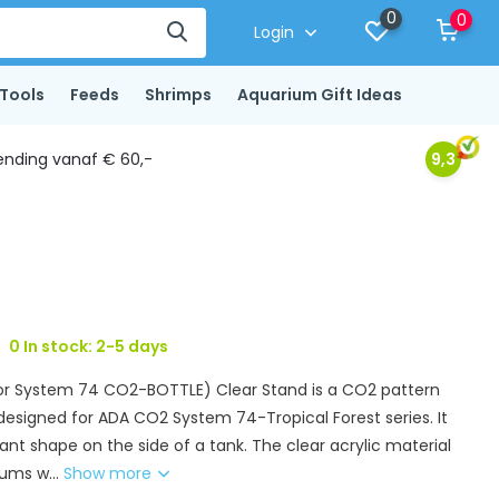
0
0
Login
Tools
Feeds
Shrimps
Aquarium Gift Ideas
ending vanaf € 60,-
9,3
0 In stock: 2-5 days
or System 74 CO2-BOTTLE) Clear Stand is a CO2 pattern
designed for ADA CO2 System 74-Tropical Forest series. It
gant shape on the side of a tank. The clear acrylic material
iums w...
Show more