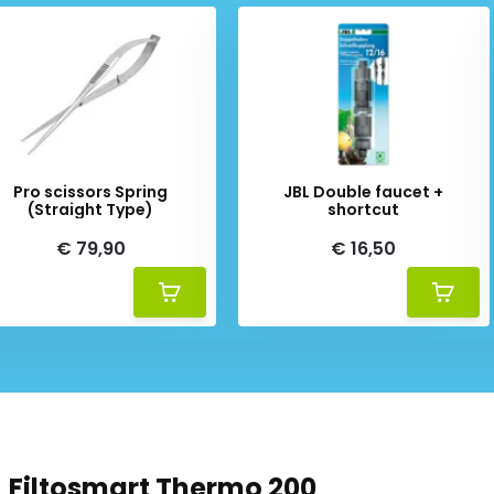
Pro scissors Spring
JBL Double faucet +
(Straight Type)
shortcut
€ 79,90
€ 16,50
Filtosmart Thermo 200