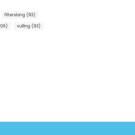
filterslang (93)
106)
vulling (93)