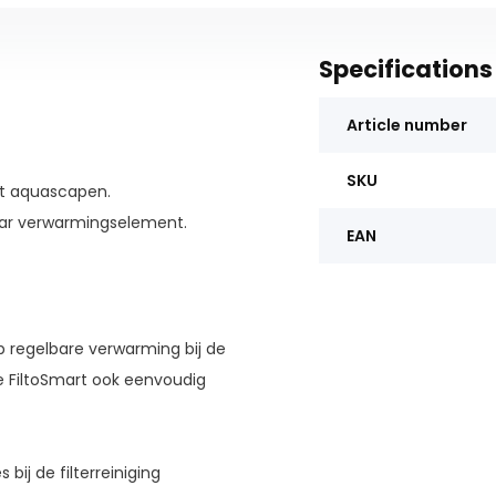
Specifications
0
Article number
SKU
et aquascapen.
aar verwarmingselement.
EAN
p regelbare verwarming bij de
e FiltoSmart ook eenvoudig
ij de filterreiniging