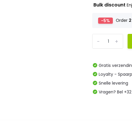
Bulk discount
En
-5%
Order
2
-
+
Gratis verzendi
Loyalty - Spaar
Snelle levering
Vragen? Bel +32