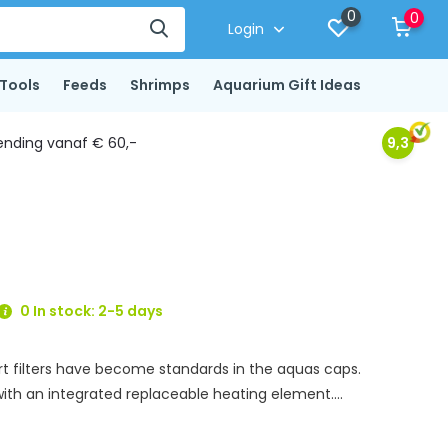
0
0
Login
Tools
Feeds
Shrimps
Aquarium Gift Ideas
ending vanaf € 60,-
9,3
0 In stock: 2-5 days
art filters have become standards in the aquas caps.
ith an integrated replaceable heating element....