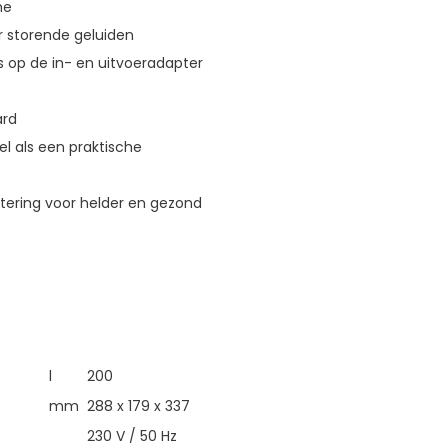
me
r storende geluiden
s op de in- en uitvoeradapter
ard
wel als een praktische
tering voor helder en gezond
l
200
mm
288 x 179 x 337
230 V / 50 Hz