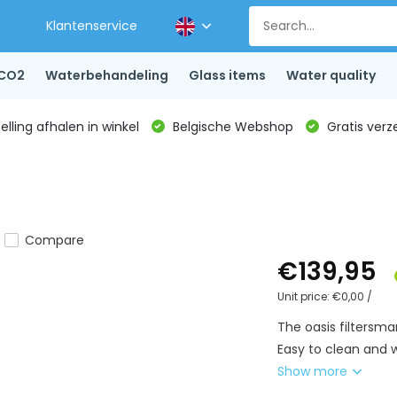
Klantenservice
CO2
Waterbehandeling
Glass items
Water quality
lling afhalen in winkel
Belgische Webshop
Gratis verz
Compare
€139,95
Unit price:
€0,00
/
The oasis filtersm
Easy to clean and w
Show more