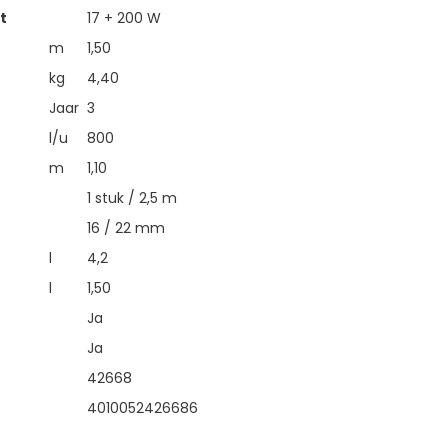
t
17 + 200 W
m
1,50
kg
4,40
Jaar
3
l/u
800
m
1,10
1 stuk / 2,5 m
16 / 22 mm
l
4,2
l
1,50
Ja
Ja
42668
4010052426686