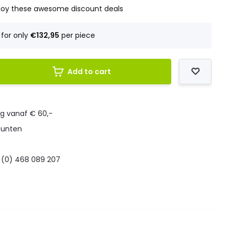
joy these awesome discount deals
for only
€132,95
per piece
Add to cart
ng vanaf € 60,-
punten
 (0) 468 089 207