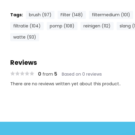
Tags:
brush (97)
Filter (148)
filtermedium (101)
filtratie (104)
pomp (108)
reinigen (112)
slang (
watte (93)
Reviews
0
5
from
Based on 0 reviews
There are no reviews written yet about this product..