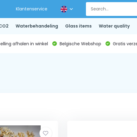
Klantenservice
CO2
Waterbehandeling
Glass items
Water quality
lling afhalen in winkel
Belgische Webshop
Gratis verz