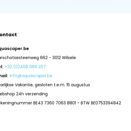
ontact
quascaper.be
arschotsesteenweg 662 - 3012 Wilsele
l:
+32 (0)468 089 207
ail:
info@aquascaper.be
arlijkse Vakantie, gesloten t.e.m. 15 augustus
ebshop 24h verzending
ekeningnummer BE43 7360 7063 8801 - BTW BE0753394842