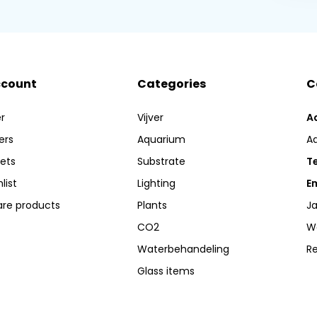
ccount
Categories
C
r
Vijver
A
ers
Aquarium
A
kets
Substrate
Te
list
Lighting
Em
re products
Plants
Ja
CO2
W
Waterbehandeling
R
Glass items