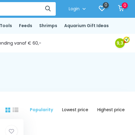
0
0
Login
Tools
Feeds
Shrimps
Aquarium Gift Ideas
ending vanaf € 60,-
9,3
Popularity
Lowest price
Highest price