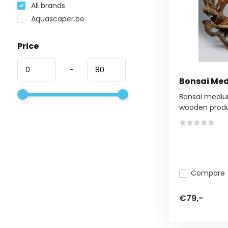
All brands
Aquascaper.be
Price
-
Bonsai Me
Bonsai medium
wooden produc
Compare
€79,-