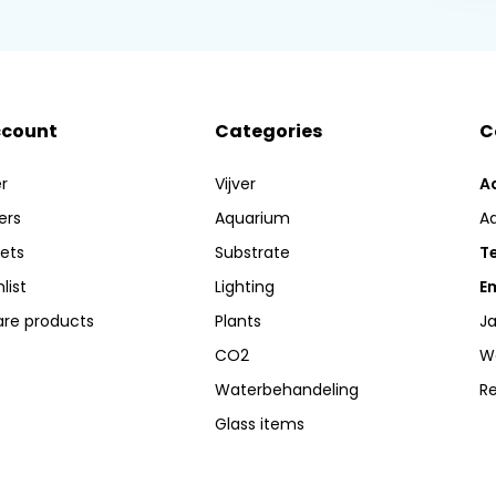
ccount
Categories
C
r
Vijver
A
ers
Aquarium
A
kets
Substrate
Te
list
Lighting
Em
re products
Plants
Ja
CO2
W
Waterbehandeling
R
Glass items