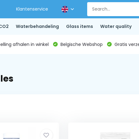
Klantenservice
CO2
Waterbehandeling
Glass items
Water quality
lling afhalen in winkel
Belgische Webshop
Gratis verz
les