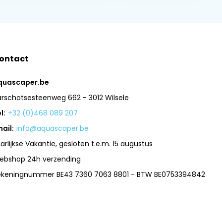
ontact
quascaper.be
arschotsesteenweg 662 - 3012 Wilsele
l:
+32 (0)468 089 207
ail:
info@aquascaper.be
arlijkse Vakantie, gesloten t.e.m. 15 augustus
ebshop 24h verzending
ekeningnummer BE43 7360 7063 8801 - BTW BE0753394842