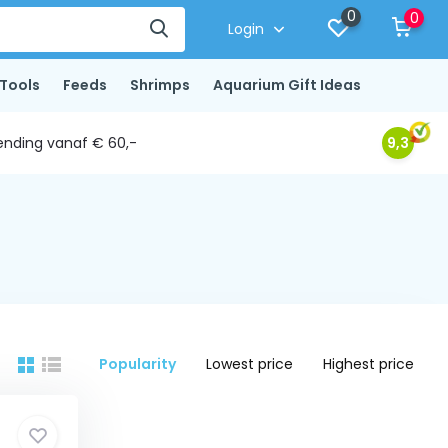
0
0
Login
Tools
Feeds
Shrimps
Aquarium Gift Ideas
ending vanaf € 60,-
9,3
Popularity
Lowest price
Highest price