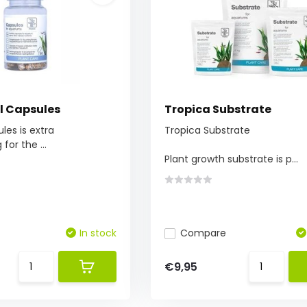
il Capsules
Tropica Substrate
les is extra
Tropica Substrate
for the ...
Plant growth substrate is p...
In stock
Compare
€9,95