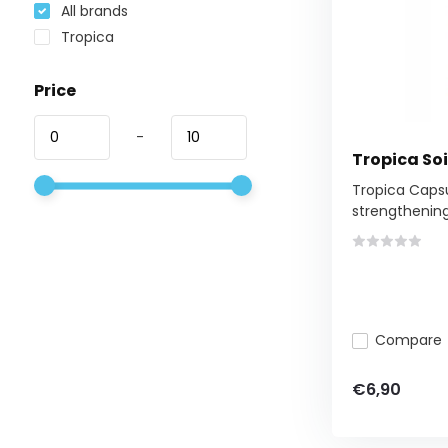
All brands
Tropica
Price
-
Tropica So
Tropica Capsu
strengthening 
Compare
€6,90