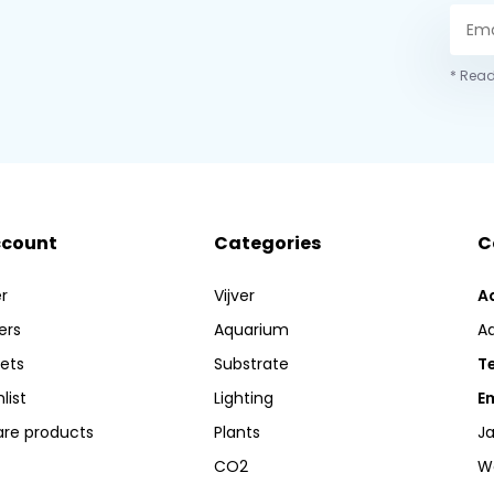
* Read
ccount
Categories
C
r
Vijver
A
ers
Aquarium
A
kets
Substrate
Te
list
Lighting
Em
re products
Plants
Ja
CO2
W