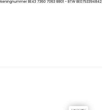
ekeningnummer BE43 7360 7063 8801 - BTW BE0753394842