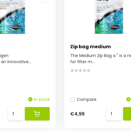
Zip bag medium
rigen
The Medium Zip Bag a " is a n
 an innovative...
for filter m...
In stock
Compare
€4,99