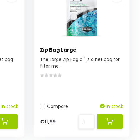
Zip Bag Large
et bag
The Large Zip Bag a " is a net bag for
filter me...
In stock
Compare
In stock
€11,99