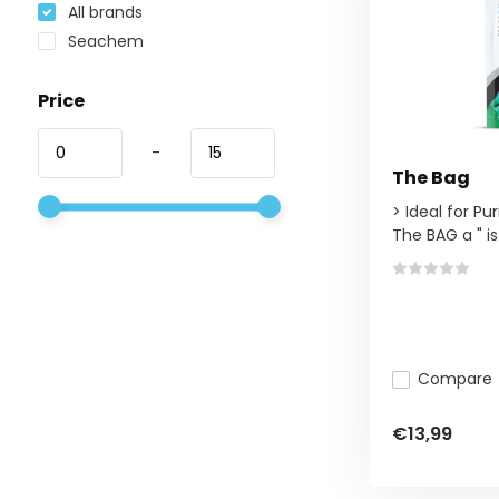
All brands
Seachem
Price
-
The Bag
> Ideal for Pu
The BAG a " is
Compare
€13,99