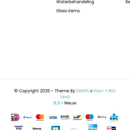
Waterbehandeling
R
Glass items
© Copyright 2026 - Theme By
DMWS
x
Plus+
-
RSS
feed
9,3
- Nieuw