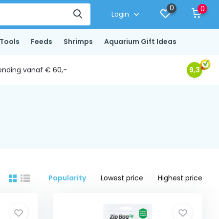
0
0
Login
Tools
Feeds
Shrimps
Aquarium Gift Ideas
ending vanaf € 60,-
9,3
Popularity
Lowest price
Highest price