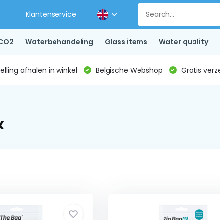
Klantenservice
CO2
Waterbehandeling
Glass items
Water quality
lling afhalen in winkel
Belgische Webshop
Gratis verz
x