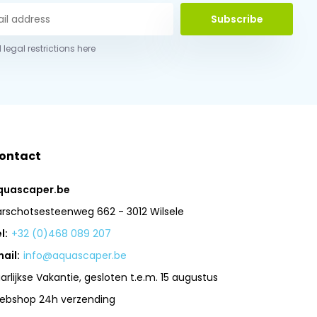
Subscribe
 legal restrictions here
ontact
quascaper.be
arschotsesteenweg 662 - 3012 Wilsele
l:
+32 (0)468 089 207
ail:
info@aquascaper.be
arlijkse Vakantie, gesloten t.e.m. 15 augustus
ebshop 24h verzending