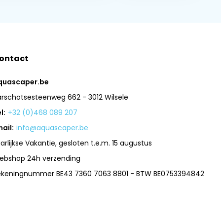
ontact
quascaper.be
arschotsesteenweg 662 - 3012 Wilsele
l:
+32 (0)468 089 207
ail:
info@aquascaper.be
arlijkse Vakantie, gesloten t.e.m. 15 augustus
ebshop 24h verzending
ekeningnummer BE43 7360 7063 8801 - BTW BE0753394842