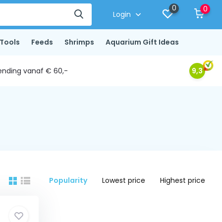
0
0
Login
Tools
Feeds
Shrimps
Aquarium Gift Ideas
ending vanaf € 60,-
9,3
Popularity
Lowest price
Highest price