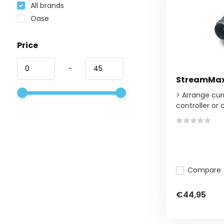
All brands
Oase
Price
-
StreamMax
> Arrange cu
controller or c.
Compare
€44,95