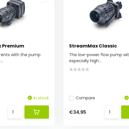
 Premium
StreamMax Classic
rrents with the pump
The low-power flow pump with
..
especially high...
In stock
Compare
€34,95