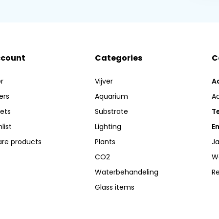
ccount
Categories
C
r
Vijver
A
ers
Aquarium
A
kets
Substrate
Te
list
Lighting
Em
re products
Plants
Ja
CO2
W
Waterbehandeling
R
Glass items