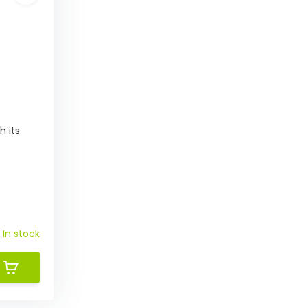
 its
In stock