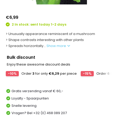
€6,99
2 In stock: sent today 1-2 days
> Unusually appearance reminiscent of a mushroom
> Shape contrasts interesting with other plants
> Spreads horizontally...
Show more
Bulk discount
Enjoy these awesome discount deals
-10%
Order
3
for only
€6,29
per piece
-15%
Order
6
for 
Gratis verzending vanaf € 60,-
Loyalty - Spaarpunten
Snelle levering
Vragen? Bel +32 (0) 468 089 207