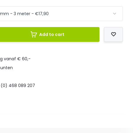
Add to cart
ng vanaf € 60,-
punten
 (0) 468 089 207