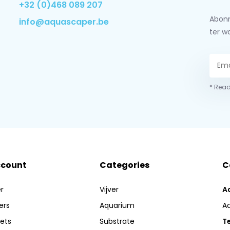
+32 (0)468 089 207
Abonn
info@aquascaper.be
ter w
* Read
ccount
Categories
C
r
Vijver
A
ers
Aquarium
A
kets
Substrate
Te