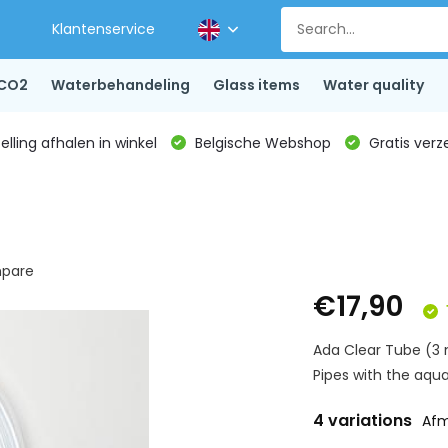
Klantenservice
CO2
Waterbehandeling
Glass items
Water quality
lling afhalen in winkel
Belgische Webshop
Gratis verz
pare
€17,90
Ada Clear Tube (3 m
Pipes with the aquar
4 variations
Afm