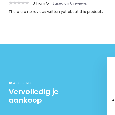
0
5
from
Based on 0 reviews
There are no reviews written yet about this product..
ACCESSOIRES
Vervolledig je
aankoop
O2 Pollen Beetle
Glass of outflow 'Lily Pipe'
A
Diffusor
Glass set
€ 109,90
€ 199,-