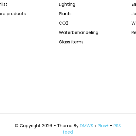
list
Lighting
Em
re products
Plants
Ja
CO2
W
Waterbehandeling
R
Glass items
© Copyright 2026 - Theme By
DMWS
x
Plus+
-
RSS
feed