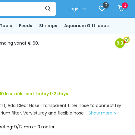
0
0
Login
Tools
Feeds
Shrimps
Aquarium Gift Ideas
ending vanaf € 60,-
9,3
10 In stock: sent today 1-2 days
), Ada Clear Hose Transparent filter hose to connect Lily
ium filter. Very sturdy and flexible hose....
Show more
eting: 9/12 mm - 3 meter