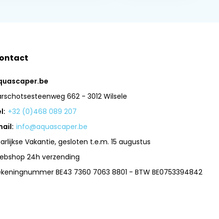
ontact
quascaper.be
arschotsesteenweg 662 - 3012 Wilsele
l:
+32 (0)468 089 207
ail:
info@aquascaper.be
arlijkse Vakantie, gesloten t.e.m. 15 augustus
ebshop 24h verzending
ekeningnummer BE43 7360 7063 8801 - BTW BE0753394842