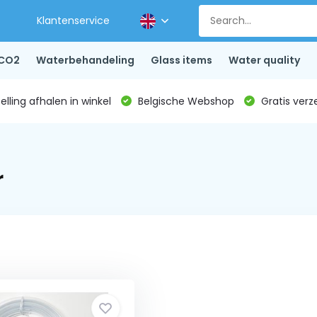
Klantenservice
CO2
Waterbehandeling
Glass items
Water quality
lling afhalen in winkel
Belgische Webshop
Gratis verz
r