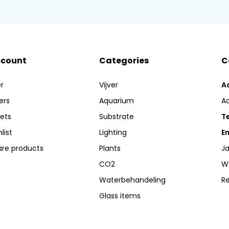
ccount
Categories
C
r
Vijver
A
ers
Aquarium
A
kets
Substrate
Te
list
Lighting
Em
re products
Plants
Ja
CO2
W
Waterbehandeling
R
Glass items