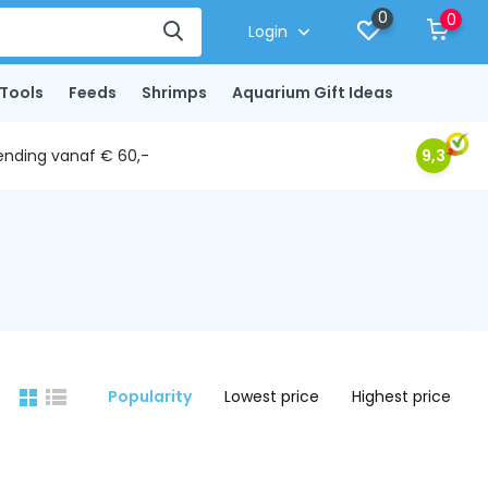
0
0
Login
Tools
Feeds
Shrimps
Aquarium Gift Ideas
ending vanaf € 60,-
9,3
Popularity
Lowest price
Highest price