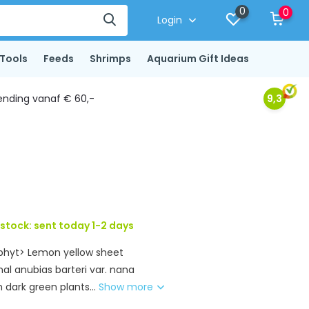
0
0
Login
Tools
Feeds
Shrimps
Aquarium Gift Ideas
ending vanaf € 60,-
9,3
 stock: sent today 1-2 days
iphyt> Lemon yellow sheet
al anubias barteri var. nana
h dark green plants...
Show more