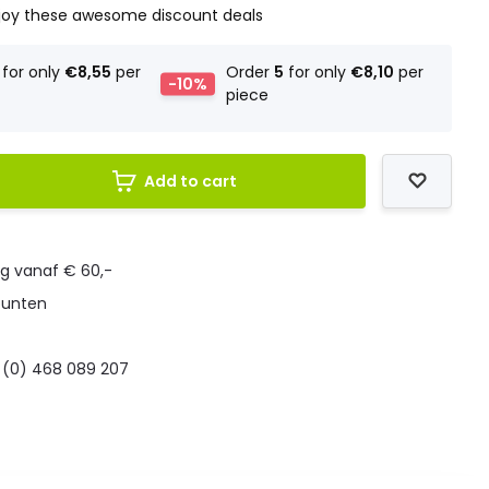
joy these awesome discount deals
for only
€8,55
per
Order
5
for only
€8,10
per
-10%
piece
Add to cart
ng vanaf € 60,-
punten
 (0) 468 089 207