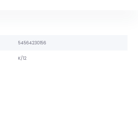
54564230156
K/12