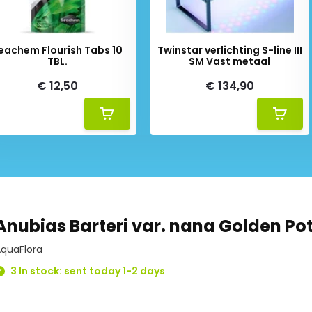
eachem Flourish Tabs 10
Twinstar verlichting S-line III
TBL.
SM Vast metaal
€ 12,50
€ 134,90
Anubias Barteri var. nana Golden Po
quaFlora
3 In stock: sent today 1-2 days