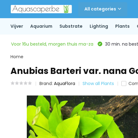
All categories
Vijver
Aquarium
Substrate
Lighting
Plants
Voor 16u besteld, morgen thuis ma-za
30 min. na beste
Home
Anubias Barteri var. nana G
Brand:
AquaFlora
Show all Plants
Com