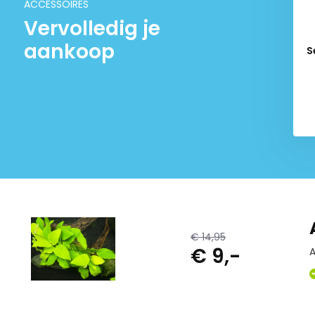
ACCESSOIRES
Vervolledig je
aankoop
er trace elements
S
€ 9,95
€ 14,95
€ 9,-
A