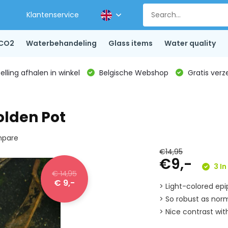
Klantenservice
CO2
Waterbehandeling
Glass items
Water quality
lling afhalen in winkel
Belgische Webshop
Gratis verz
olden Pot
pare
€14,95
€9,-
3 In
€ 14,95
€ 9,-
> Light-colored ep
> So robust as norm
> Nice contrast wit