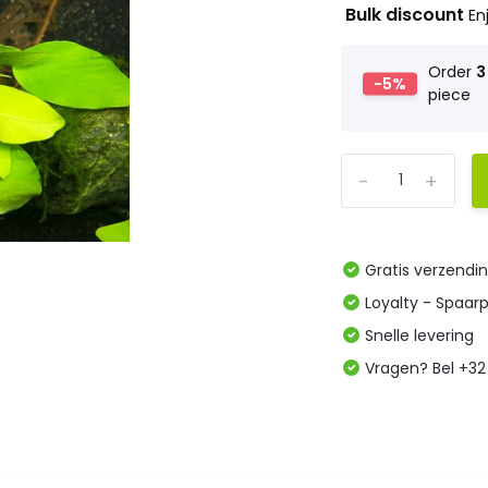
Bulk discount
En
Order
3
-5%
piece
-
+
Gratis verzendi
Loyalty - Spaar
Snelle levering
Vragen? Bel +32