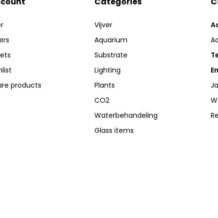
ccount
Categories
C
r
Vijver
A
ers
Aquarium
A
kets
Substrate
Te
list
Lighting
Em
re products
Plants
Ja
CO2
W
Waterbehandeling
R
Glass items