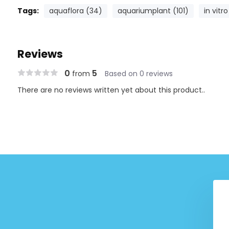
Tags:
aquaflora (34)
aquariumplant (101)
in vitro
Reviews
0
5
from
Based on 0 reviews
There are no reviews written yet about this product..
Tropica "50 Years Under the
Surface"
€ 9,99