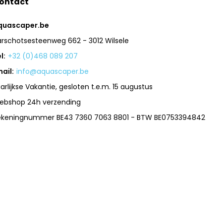
ontact
quascaper.be
arschotsesteenweg 662 - 3012 Wilsele
l:
+32 (0)468 089 207
ail:
info@aquascaper.be
arlijkse Vakantie, gesloten t.e.m. 15 augustus
ebshop 24h verzending
ekeningnummer BE43 7360 7063 8801 - BTW BE0753394842