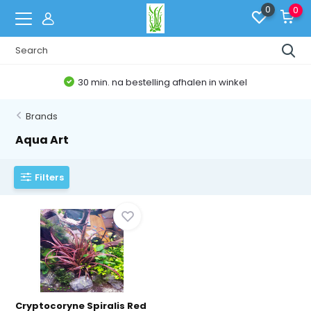
0
0
30 min. na bestelling afhalen in winkel
Brands
Aqua Art
Filters
Cryptocoryne Spiralis Red