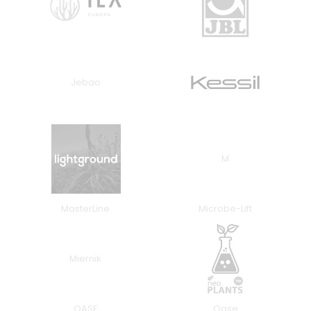
Jebao
M
MasterLine
Microbe-Lift
Miernik
OASE
Oase