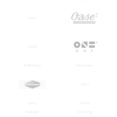
Oase
Oase
SÃ¶chting
Seachem
Sera
Sera
Sicce
Skykight
Sochting