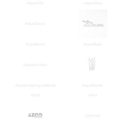
Aqua Life
aqua Noa
AquaDeco
Aquaflora
AquaFluer
Aquario Neo
Aquascaping cabinet
Aquatlantis
arca
Arka
Chihiros