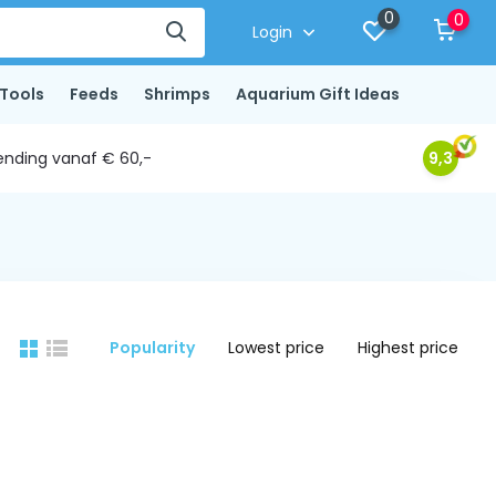
0
0
Login
Tools
Feeds
Shrimps
Aquarium Gift Ideas
ending vanaf € 60,-
9,3
Popularity
Lowest price
Highest price