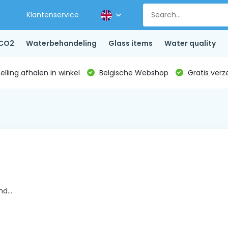
Klantenservice
CO2
Waterbehandeling
Glass items
Water quality
lling afhalen in winkel
Belgische Webshop
Gratis verz
d...