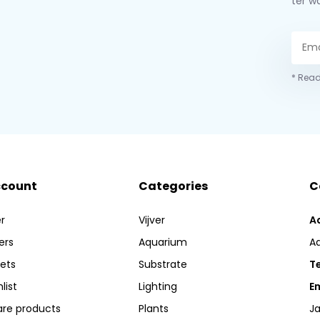
ter w
* Read
ccount
Categories
C
r
Vijver
A
ers
Aquarium
A
kets
Substrate
Te
list
Lighting
Em
re products
Plants
Ja