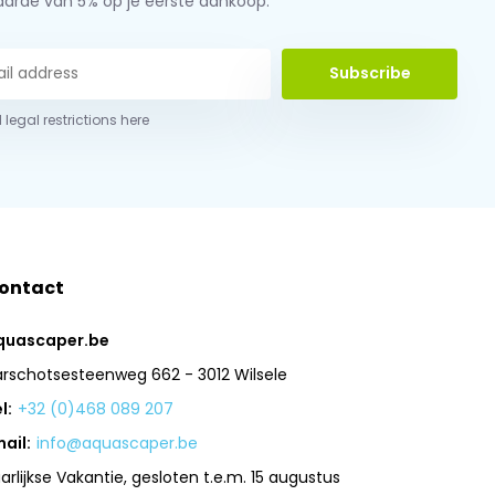
aarde van 5% op je eerste aankoop.
Subscribe
 legal restrictions here
ontact
quascaper.be
arschotsesteenweg 662 - 3012 Wilsele
l:
+32 (0)468 089 207
ail:
info@aquascaper.be
arlijkse Vakantie, gesloten t.e.m. 15 augustus