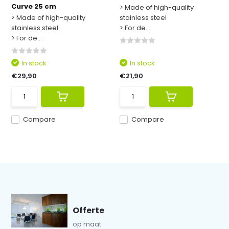
Curve 25 cm
> Made of high-quality
> Made of high-quality
stainless steel
stainless steel
> For de...
> For de...
In stock
In stock
€29,90
€21,90
Compare
Compare
Offerte
op maat