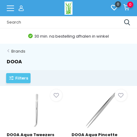
0
0
30 min. na bestelling afhalen in winkel
Brands
DOOA
Filters
DOOA Aqua Tweezers
DOOA Aqua Pincette