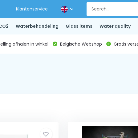
Klantenservice
CO2
Waterbehandeling
Glass items
Water quality
lling afhalen in winkel
Belgische Webshop
Gratis verz