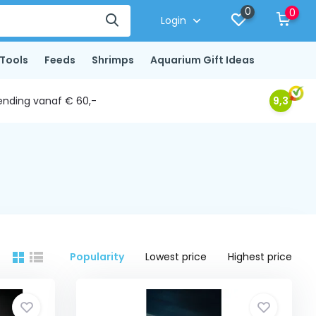
0
0
Login
Tools
Feeds
Shrimps
Aquarium Gift Ideas
ending vanaf € 60,-
9,3
Popularity
Lowest price
Highest price