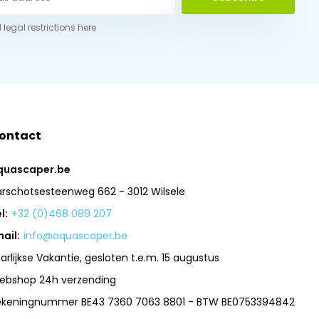
 legal restrictions here
ontact
quascaper.be
arschotsesteenweg 662 - 3012 Wilsele
l:
+32 (0)468 089 207
ail:
info@aquascaper.be
arlijkse Vakantie, gesloten t.e.m. 15 augustus
ebshop 24h verzending
ekeningnummer BE43 7360 7063 8801 - BTW BE0753394842