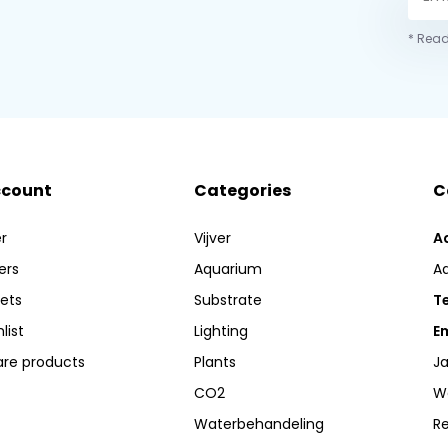
* Read
ccount
Categories
C
r
Vijver
A
ers
Aquarium
A
kets
Substrate
Te
list
Lighting
Em
re products
Plants
Ja
CO2
W
Waterbehandeling
R