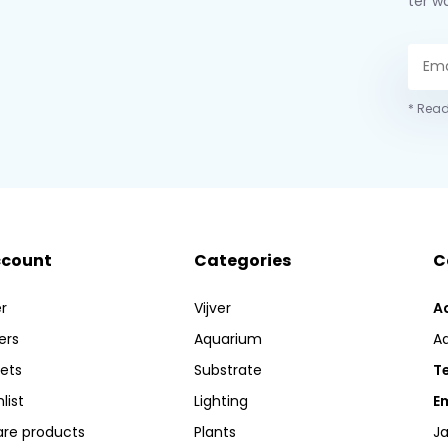
ter w
* Read
ccount
Categories
C
r
Vijver
A
ers
Aquarium
A
kets
Substrate
Te
list
Lighting
Em
re products
Plants
Ja