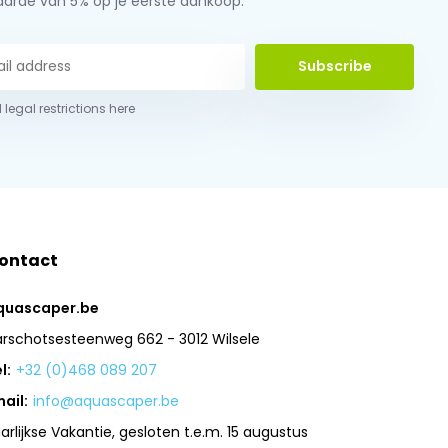
aarde van 5% op je eerste aankoop.
Subscribe
 legal restrictions here
ontact
quascaper.be
arschotsesteenweg 662 - 3012 Wilsele
l:
+32 (0)468 089 207
ail:
info@aquascaper.be
arlijkse Vakantie, gesloten t.e.m. 15 augustus