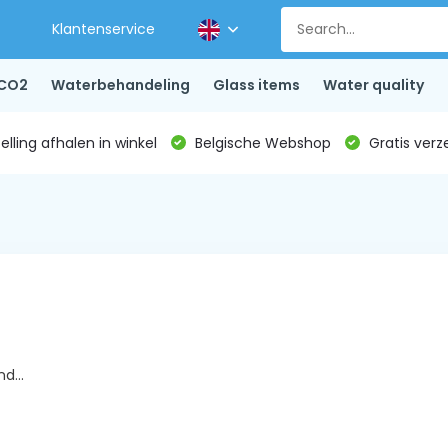
Klantenservice
CO2
Waterbehandeling
Glass items
Water quality
lling afhalen in winkel
Belgische Webshop
Gratis verz
d...