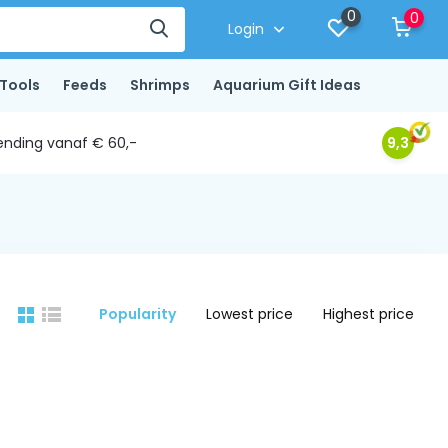
0
0
Login
Tools
Feeds
Shrimps
Aquarium Gift Ideas
ending vanaf € 60,-
9,3
Popularity
Lowest price
Highest price