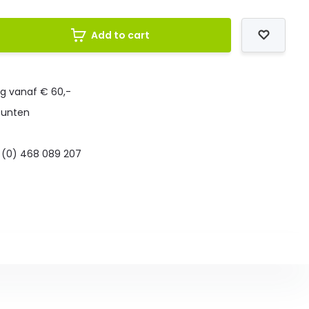
Add to cart
ng vanaf € 60,-
punten
 (0) 468 089 207