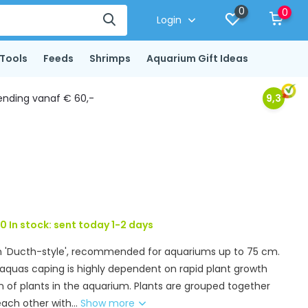
0
0
Login
Tools
Feeds
Shrimps
Aquarium Gift Ideas
ending vanaf € 60,-
9,3
0 In stock: sent today 1-2 days
 in 'Ducth-style', recommended for aquariums up to 75 cm.
 aquas caping is highly dependent on rapid plant growth
n of plants in the aquarium. Plants are grouped together
ch other with...
Show more