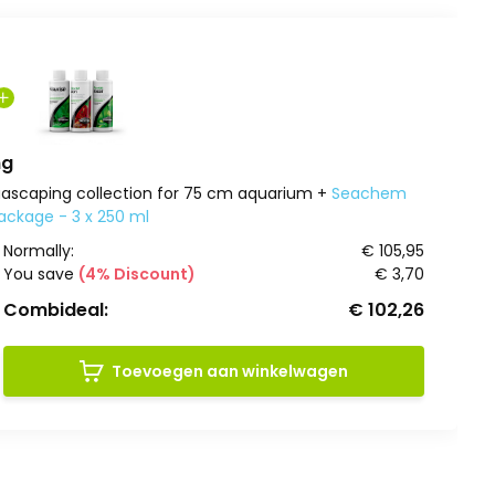
ng
uascaping collection for 75 cm aquarium +
Seachem
package - 3 x 250 ml
Normally:
€ 105,95
You save
(4% Discount)
€ 3,70
Combideal:
€ 102,26
Toevoegen aan winkelwagen