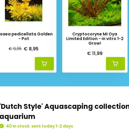
saea pedicellata Golden
Cryptocoryne Mi Oya
- Pot
Limited Edition - in vitro 1-2
Grow!
€ 8,95
€ 9,95
€ 11,99
'Dutch Style' Aquascaping collection
aquarium
40 In stock: sent today 1-2 days