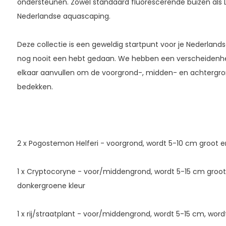
ondersteunen. Zowel standaard fluorescerende buizen als LE
Nederlandse aquascaping.
Deze collectie is een geweldig startpunt voor je Nederlands
nog nooit een hebt gedaan. We hebben een verscheidenhe
elkaar aanvullen om de voorgrond-, midden- en achtergr
bedekken.
2 x Pogostemon Helferi - voorgrond, wordt 5-10 cm groot e
1 x Cryptocoryne - voor/middengrond, wordt 5-15 cm groot,
donkergroene kleur
1 x rij/straatplant - voor/middengrond, wordt 5-15 cm, word