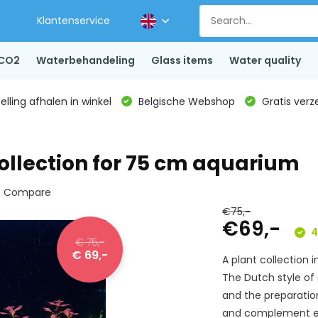
Klantenservice
CO2
Waterbehandeling
Glass items
Water quality
lling afhalen in winkel
Belgische Webshop
Gratis verz
ollection for 75 cm aquarium
Compare
€75,-
€69,-
4
€ 75,-
€ 69,-
A plant collection
The Dutch style of
and the preparatio
and complement ea