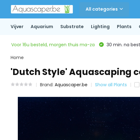
All categories
Vijver
Aquarium
Substrate
Lighting
Plants
Voor 16u besteld, morgen thuis ma-za
30 min. na beste
Home
'Dutch Style' Aquascaping c
Brand:
Aquascaper.be
Show all Plants