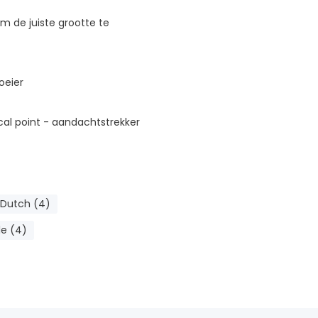
m de juiste grootte te
oeier
cal point - aandachtstrekker
Dutch (4)
le (4)