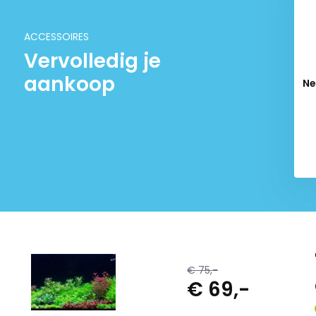
ACCESSOIRES
Vervolledig je
aankoop
Ne
€ 75,-
€ 69,-