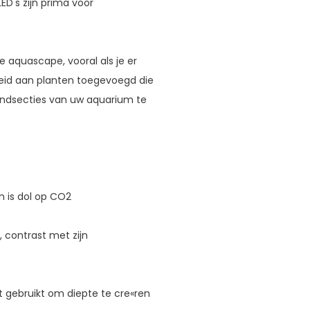
D's zijn prima voor
e aquascape, vooral als je er
id aan planten toegevoegd die
ondsecties van uw aquarium te
n is dol op CO2
 contrast met zijn
t gebruikt om diepte te cre«ren