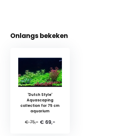
Onlangs bekeken
'Dutch Style'
Aquascaping
collection for 75 cm
aquarium
€ 69,-
€ 75,-