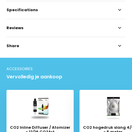
Specifications
Reviews
Share
ACCESSOIRES
Vervolledig je aankoop
CO2 Inline Diffuser / Atomizer
CO2 hogedruk slang 4
- 12/16 CO2Art
- 5 meter