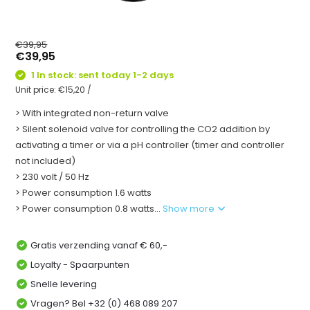
€39,95
€39,95
1 In stock: sent today 1-2 days
Unit price:
€15,20
/
> With integrated non-return valve
> Silent solenoid valve for controlling the CO2 addition by
activating a timer or via a pH controller (timer and controller
not included)
> 230 volt / 50 Hz
> Power consumption 1.6 watts
> Power consumption 0.8 watts...
Show more
Gratis verzending vanaf € 60,-
Loyalty - Spaarpunten
Snelle levering
Vragen? Bel +32 (0) 468 089 207