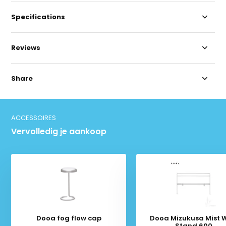
Specifications
Reviews
Share
ACCESSOIRES
Vervolledig je aankoop
Dooa fog flow cap
Dooa Mizukusa Mist W
Stand 600