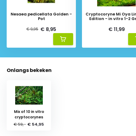
Nesaea pedicellata Golden -
Cryptocoryne Mi Oya Li
Pot
Edition - in vitro 1-2 G
€ 8,95
€ 11,99
€ 9,95
Onlangs bekeken
Mix of 10 in vitro
cryptocorynes
€ 59,-
€ 54,95