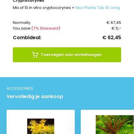
Cryptocorynes
Mix of 10 in vitro cryptocorynes +
Neo Plants Tab St. Long
Normally:
€ 67,45
You save
(7% Discount)
€ 5,-
Combideal:
€ 62,45
Toevoegen aan winkelwagen
ACCESSOIRES
Vervolledig je aankoop