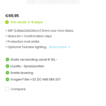
€69,95
0 In stock: 2-5 days
> 36P (L36xb22xh26cm) 5mm Low-Iron Glass
> Glass lid + Confirmation clips
> Protection mat white
> Optional Twinstar lighting...
Show more
Gratis verzending vanaf € 60,-
Loyalty - Spaarpunten
Snelle levering
Vragen? Bel +32 (0) 468 089 207
Compare