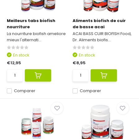
Meilleurs tabs biofish
Aliments biofish de cuir
nourriture
de basse acai
La nourriture biofish ameliore
ACAI BASS CUIR BIOFISH Food,
mieux l'alternati...
Dr. Aliments biofis...
En stock
En stock
€12,95
€8,95
Comparer
Comparer