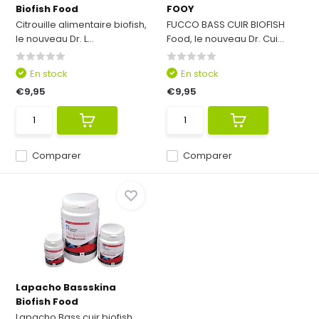
Biofish Food
FOOY
Citrouille alimentaire biofish,
FUCCO BASS CUIR BIOFISH
le nouveau Dr. L...
Food, le nouveau Dr. Cui...
En stock
En stock
€9,95
€9,95
Comparer
Comparer
Lapacho Bassskina
Biofish Food
Lapacho Bass cuir biofish