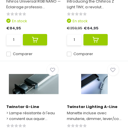
hihiros Universal RGB NANO —
Introducing the Chihiros Z
Éclairage professio...
Light TINY, a revolut...
En stock
En stock
€84,95
€359,95
€64,95
Comparer
Comparer
Twinstar G-Line
Twinstar Lighting A-Line
> Lampe résistante à l'eau
Manette incluse avec
> convient aux aquar...
minuterie, dimmer, lever/co...