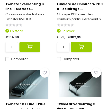
Twinstar verlichting S-
Lumiere de Chihiros WRGB
line III SM Vast...
II - eclairage ...
Choisissez votre taille ici ...
> Lampe RGB avec des
Twinstar RVB LED...
couleurs particulierement b...
En stock
En stock
€134,90
€179,-
€182,95
Comparer
Comparer
Twinstar G+ Line + Plus
Twinstar verlichting S-
line V + APP Con...