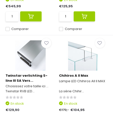
€545,99
€125,95
Comparer
Comparer
Twinstar verlichting S-
Chihiros A II Max
line III SA Vers...
Lampe LED Chihiros AII II MAX
Choisissez votre taille ici ...
Twinstar RVB LED...
La série Chihir...
En stock
En stock
€129,90
€179,-
€104,95