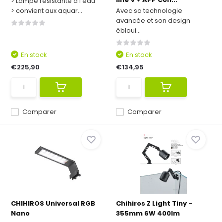
> Lampe résistante à l'eau
> convient aux aquar...
Avec sa technologie
avancée et son design
ébloui...
En stock
En stock
€225,90
€134,95
Comparer
Comparer
CHIHIROS Universal RGB
Chihiros Z Light Tiny -
Nano
355mm 6W 400lm