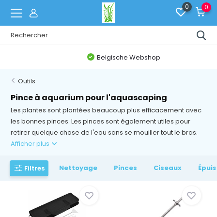
0
0
Belgische Webshop
Outils
Pince à aquarium pour l'aquascaping
Les plantes sont plantées beaucoup plus efficacement avec
les bonnes pinces. Les pinces sont également utiles pour
retirer quelque chose de l'eau sans se mouiller tout le bras.
Afficher plus
Nettoyage
Pinces
Ciseaux
Épui
Filtres