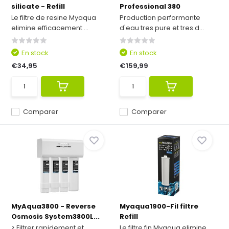
silicate - Refill
Professional 380
Le filtre de resine Myaqua
Production performante
elimine efficacement ...
d'eau tres pure et tres d...
En stock
En stock
€34,95
€159,99
Comparer
Comparer
MyAqua3800 - Reverse
Myaqua1900-Fil filtre
Osmosis System3800L...
Refill
> Filtrer rapidement et
Le filtre fin Myaqua elimine