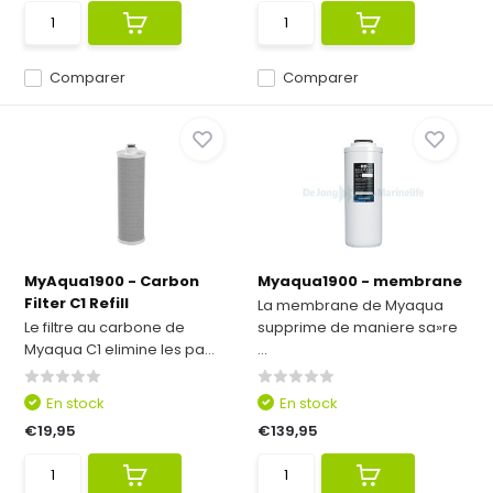
Comparer
Comparer
MyAqua1900 - Carbon
Myaqua1900 - membrane
Filter C1 Refill
La membrane de Myaqua
Le filtre au carbone de
supprime de maniere sa»re
Myaqua C1 elimine les pa...
...
En stock
En stock
€19,95
€139,95