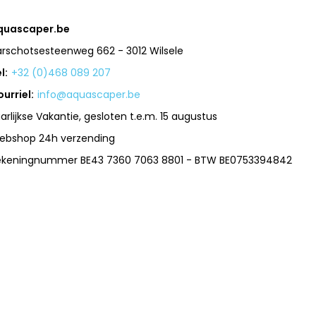
quascaper.be
arschotsesteenweg 662 - 3012 Wilsele
l:
+32 (0)468 089 207
urriel:
info@aquascaper.be
arlijkse Vakantie, gesloten t.e.m. 15 augustus
ebshop 24h verzending
ekeningnummer BE43 7360 7063 8801 - BTW BE0753394842