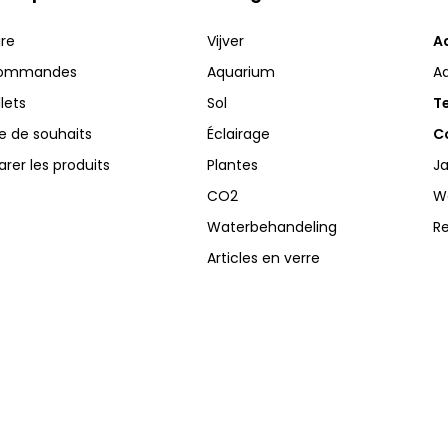
ire
Vijver
A
commandes
Aquarium
A
llets
Sol
Te
te de souhaits
Éclairage
Co
er les produits
Plantes
Ja
CO2
W
Waterbehandeling
R
Articles en verre