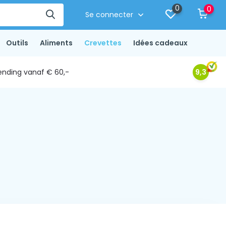
0
0
Se connecter
Outils
Aliments
Crevettes
Idées cadeaux
ending vanaf € 60,-
9,3