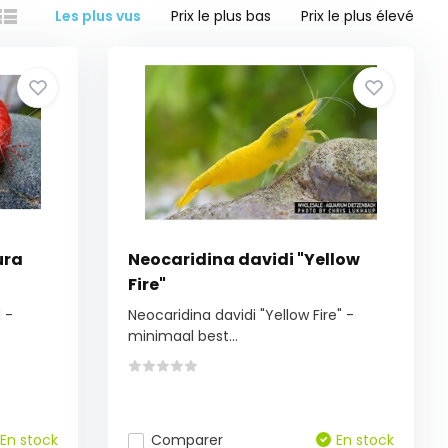
Les plus vus
Prix le plus bas
Prix le plus élevé
ura
Neocaridina davidi "Yellow
Fire"
 -
Neocaridina davidi "Yellow Fire" -
minimaal best...
En stock
Comparer
En stock