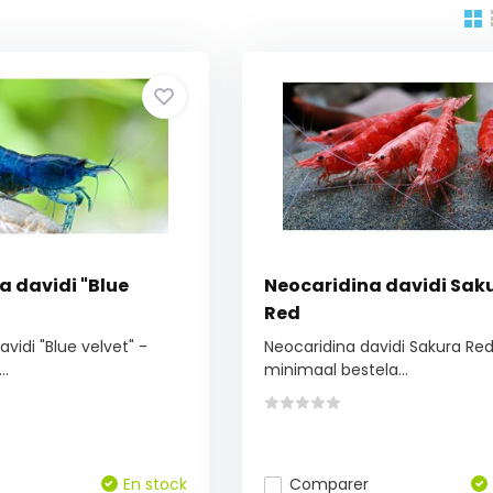
a davidi "Blue
Neocaridina davidi Sak
Red
vidi "Blue velvet" -
Neocaridina davidi Sakura Red
..
minimaal bestela...
En stock
Comparer