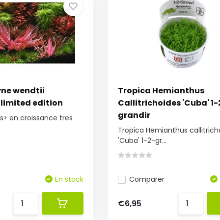
ne wendtii
Tropica Hemianthus
limited edition
Callitrichoides 'Cuba' 1-
grandir
es> en croissance tres
Tropica Hemianthus callitrich
'Cuba' 1-2-gr...
En stock
Comparer
€6,95