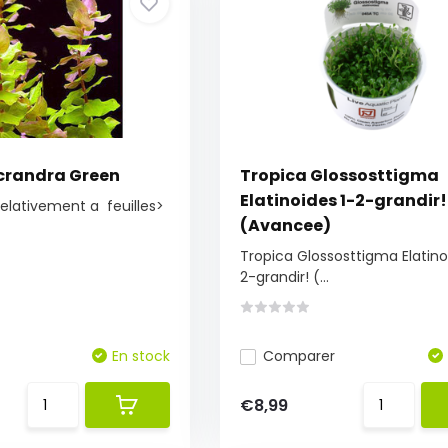
crandra Green
Tropica Glossosttigma
Elatinoides 1-2-grandir!
 relativement a feuilles>
(Avancee)
Tropica Glossosttigma Elatino
2-grandir! (...
En stock
Comparer
€8,99