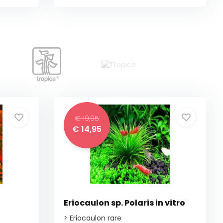
€ 19,95
€ 14,95
Eriocaulon sp. Polaris in vitro
> Eriocaulon rare