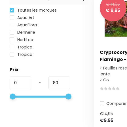
€ 14,95
€ 9,95
Toutes les marques
Aqua Art
AquaFlora
Dennerle
HortiLab
Tropica
Cryptocory
Tropica
Flamingo - 
> Feuilles ros
Prix
lente
> Co...
-
Comparer
€14,95
€9,95