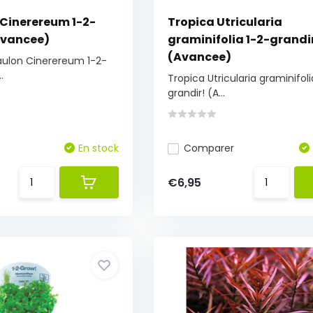
 Cinerereum 1-2-
Tropica Utricularia
Avancee)
graminifolia 1-2-grandi
(Avancee)
aulon Cinerereum 1-2-
.
Tropica Utricularia graminifoli
grandir! (A...
En stock
Comparer
€6,95