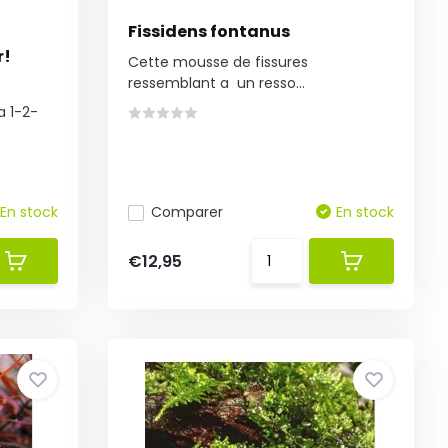
Fissidens fontanus
r!
Cette mousse de fissures
ressemblant a un resso...
a 1-2-
En stock
Comparer
En stock
€12,95