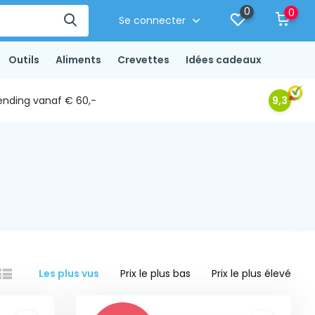
0
0
Se connecter
Outils
Aliments
Crevettes
Idées cadeaux
ending vanaf € 60,-
9,3
Les plus vus
Prix le plus bas
Prix le plus élevé