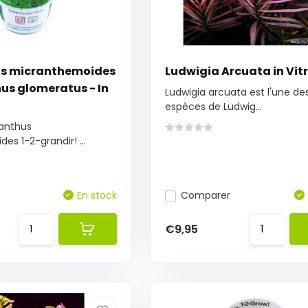
s micranthemoides
Ludwigia Arcuata in Vit
us glomeratus - In
Ludwigia arcuata est l'une de
espèces de Ludwig...
anthus
es 1-2-grandir! ...
En stock
Comparer
€9,95