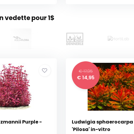
 vedette pour 1$
€ 17,95
€ 14,95
zmannii Purple -
Ludwigia sphaerocarpa
'Pilosa' in-vitro