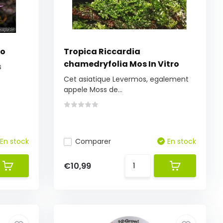
ro
Tropica Riccardia
chamedryfolia Mos In Vitro
s
Cet asiatique Levermos, egalement
appele Moss de...
En stock
Comparer
En stock
€10,99