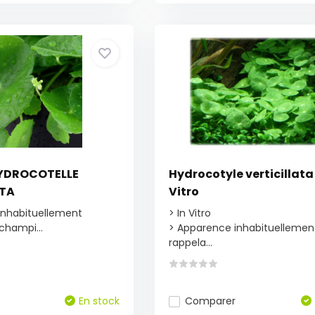
YDROCOTELLE
Hydrocotyle verticillata
ATA
Vitro
inhabituellement
> In Vitro
champi...
> Apparence inhabituellemen
rappela...
En stock
Comparer