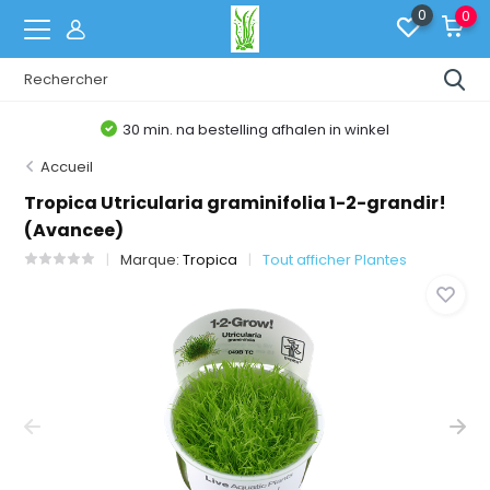
0
0
30 min. na bestelling afhalen in winkel
Accueil
Tropica Utricularia graminifolia 1-2-grandir!
(Avancee)
Marque:
Tropica
Tout afficher Plantes