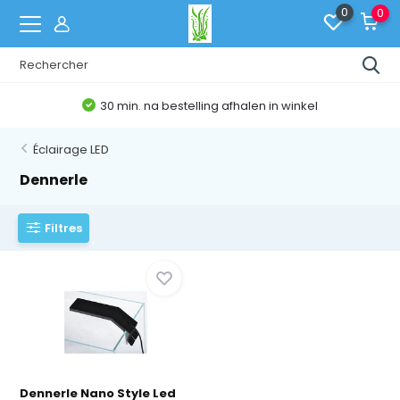
0
0
30 min. na bestelling afhalen in winkel
Éclairage LED
Dennerle
Filtres
Dennerle Nano Style Led