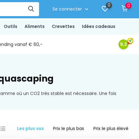
0
0
Se connecter
Outils
Aliments
Crevettes
Idées cadeaux
ending vanaf € 60,-
9,3
aquascaping
gamme où un CO2 très stable est nécessaire. Une fois
Les plus vus
Prix le plus bas
Prix le plus élevé