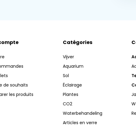
compte
Catégories
C
ire
Vijver
A
commandes
Aquarium
A
llets
Sol
Te
te de souhaits
Éclairage
Co
er les produits
Plantes
Ja
CO2
W
Waterbehandeling
R
Articles en verre