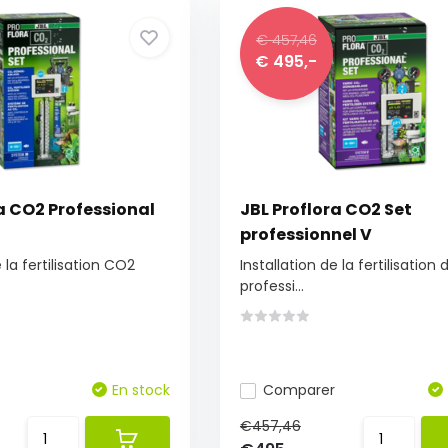
€ 457,46
€ 495,-
a CO2 Professional
JBL Proflora CO2 Set
professionnel V
 la fertilisation CO2
Installation de la fertilisation
professi...
En stock
Comparer
€457,46