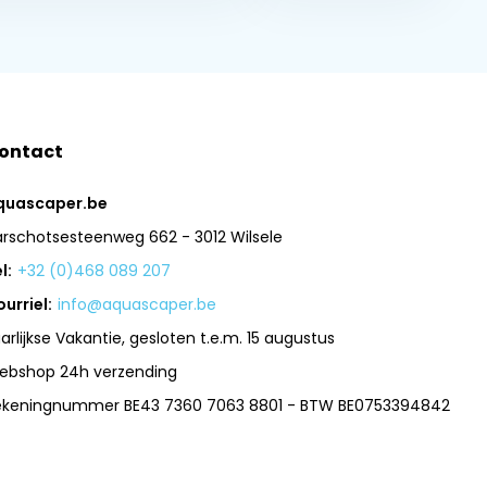
ontact
quascaper.be
arschotsesteenweg 662 - 3012 Wilsele
l:
+32 (0)468 089 207
urriel:
info@aquascaper.be
arlijkse Vakantie, gesloten t.e.m. 15 augustus
ebshop 24h verzending
ekeningnummer BE43 7360 7063 8801 - BTW BE0753394842