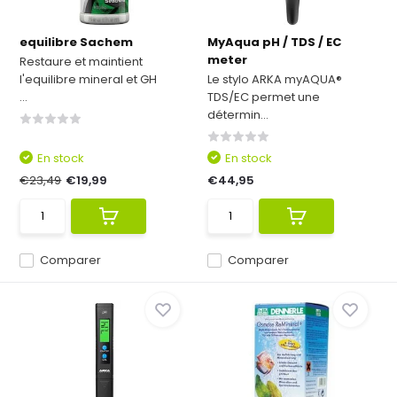
equilibre Sachem
MyAqua pH / TDS / EC
meter
Restaure et maintient
l'equilibre mineral et GH
Le stylo ARKA myAQUA®
...
TDS/EC permet une
détermin...
En stock
En stock
€23,49
€19,99
€44,95
Comparer
Comparer