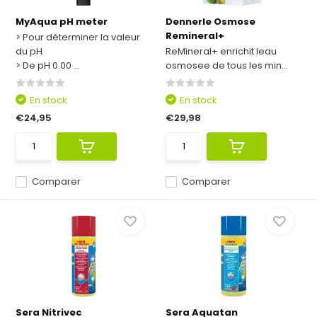
MyAqua pH meter
Dennerle Osmose
Remineral+
> Pour déterminer la valeur
du pH
ReMineral+ enrichit leau
> De pH 0.00 ...
osmosee de tous les min...
En stock
En stock
€24,95
€29,98
Comparer
Comparer
Sera Nitrivec
Sera Aquatan