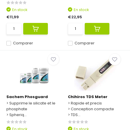
En stock
En stock
€11,99
€22,95
Comparer
Comparer
Sachem Phosguard
Chihiros TDS Meter
> Supprime le silicate et le
> Rapide et precis
phosphate
> Conception compacte
> Spheriq...
> TDS...
En stock
En stock