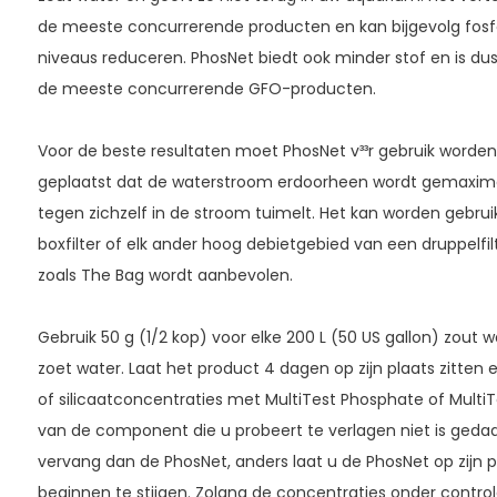
de meeste concurrerende producten en kan bijgevolg fosfat
niveaus reduceren. PhosNet biedt ook minder stof en is du
de meeste concurrerende GFO-producten.
Voor de beste resultaten moet PhosNet v³³r gebruik worde
geplaatst dat de waterstroom erdoorheen wordt gemaximal
tegen zichzelf in de stroom tuimelt. Het kan worden gebruik
boxfilter of elk ander hoog debietgebied van een druppelfilt
zoals The Bag wordt aanbevolen.
Gebruik 50 g (1/2 kop) voor elke 200 L (50 US gallon) zout w
zoet water. Laat het product 4 dagen op zijn plaats zitten 
of silicaatconcentraties met MultiTest Phosphate of MultiTe
van de component die u probeert te verlagen niet is gedaa
vervang dan de PhosNet, anders laat u de PhosNet op zijn 
beginnen te stijgen. Zolang de concentraties onder controle 