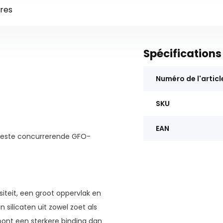
res
Spécifications
Numéro de l'articl
SKU
EAN
meeste concurrerende GFO-
iteit, een groot oppervlak en
silicaten uit zowel zoet als
oont een sterkere binding dan