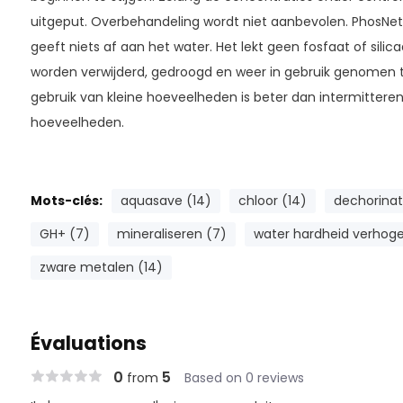
uitgeput. Overbehandeling wordt niet aanbevolen. PhosNet 
geeft niets af aan het water. Het lekt geen fosfaat of silic
worden verwijderd, gedroogd en weer in gebruik genomen to
gebruik van kleine hoeveelheden is beter dan intermittere
hoeveelheden.
Mots-clés:
aquasave (14)
chloor (14)
dechorinat
GH+ (7)
mineraliseren (7)
water hardheid verhoge
zware metalen (14)
Évaluations
0
5
from
Based on 0 reviews