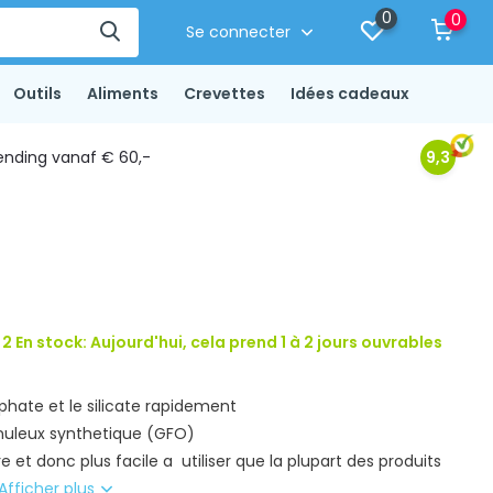
0
0
Se connecter
Outils
Aliments
Crevettes
Idées cadeaux
ending vanaf € 60,-
9,3
2 En stock: Aujourd'hui, cela prend 1 à 2 jours ouvrables
phate et le silicate rapidement
nuleux synthetique (GFO)
e et donc plus facile a utiliser que la plupart des produits
Afficher plus