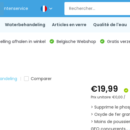
Klantenservice
Waterbehandeling
Articles en verre
Qualité de l'eau
lling afhalen in winkel
Belgische Webshop
Gratis verz
andeling
Comparer
€19,99
Prix unitaire:
€0,00
/
> Supprime le phos
> Oxyde de fer gra
> Moins de poussier
GFO concurrents...