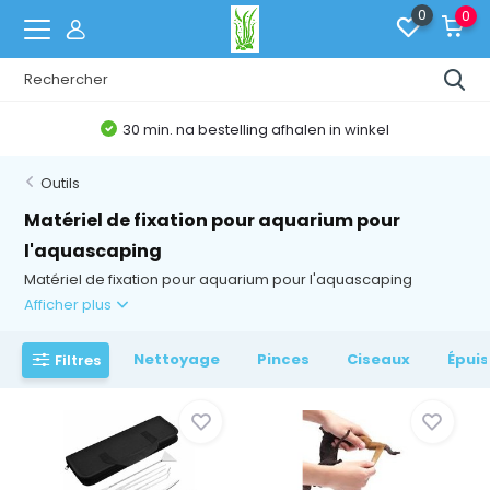
0
0
30 min. na bestelling afhalen in winkel
Outils
Matériel de fixation pour aquarium pour
l'aquascaping
Matériel de fixation pour aquarium pour l'aquascaping
Afficher plus
Nettoyage
Pinces
Ciseaux
Épui
Filtres