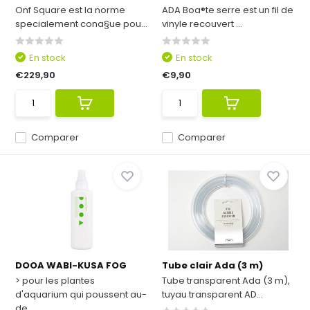
Onf Square est la norme
ADA Boa®te serre est un fil de
specialement cona§ue pou...
vinyle recouvert ...
En stock
En stock
€229,90
€9,90
Comparer
Comparer
DOOA WABI-KUSA FOG
Tube clair Ada (3 m)
> pour les plantes
Tube transparent Ada (3 m),
d'aquarium qui poussent au-
tuyau transparent AD...
de...