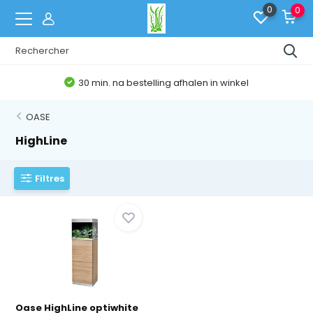
0
0
30 min. na bestelling afhalen in winkel
OASE
HighLine
Filtres
Oase HighLine optiwhite