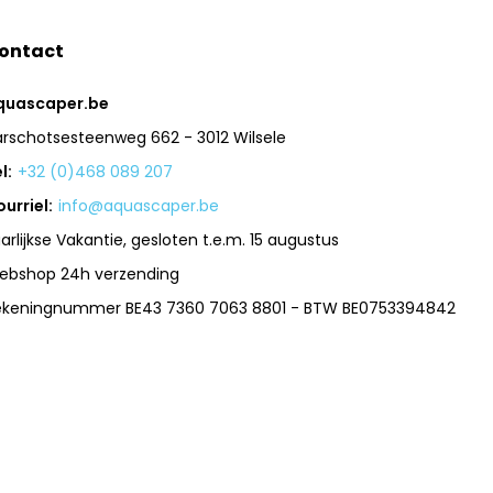
ontact
quascaper.be
arschotsesteenweg 662 - 3012 Wilsele
l:
+32 (0)468 089 207
urriel:
info@aquascaper.be
arlijkse Vakantie, gesloten t.e.m. 15 augustus
ebshop 24h verzending
ekeningnummer BE43 7360 7063 8801 - BTW BE0753394842