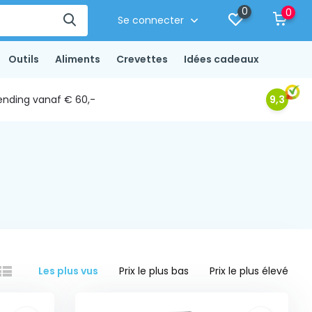
0
0
Se connecter
Outils
Aliments
Crevettes
Idées cadeaux
ending vanaf € 60,-
9,3
Les plus vus
Prix le plus bas
Prix le plus élevé