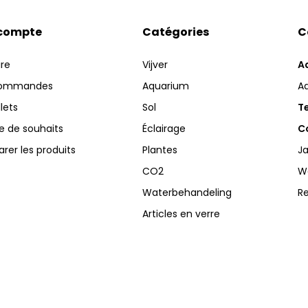
compte
Catégories
C
ire
Vijver
A
commandes
Aquarium
A
llets
Sol
Te
te de souhaits
Éclairage
Co
er les produits
Plantes
Ja
CO2
W
Waterbehandeling
R
Articles en verre