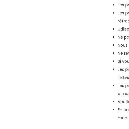
Les p
Les p
rétra
Utili
Ne pa
Nous 
Ne re
Si vo
Les p
indiv
Les p
et no
Veuil
En ca
monta