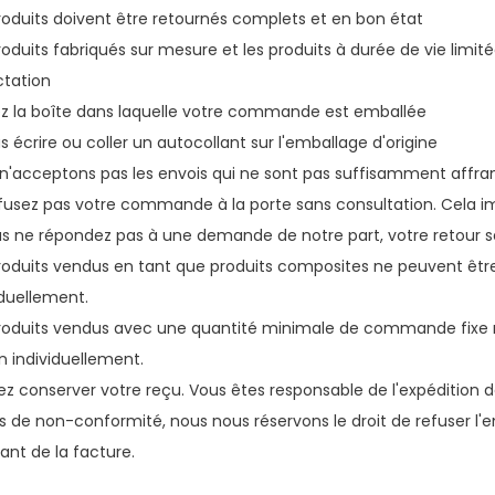
roduits doivent être retournés complets et en bon état
roduits fabriqués sur mesure et les produits à durée de vie limité
ctation
sez la boîte dans laquelle votre commande est emballée
s écrire ou coller un autocollant sur l'emballage d'origine
n'acceptons pas les envois qui ne sont pas suffisamment affra
fusez pas votre commande à la porte sans consultation. Cela im
us ne répondez pas à une demande de notre part, votre retour s
roduits vendus en tant que produits composites ne peuvent êtr
iduellement.
roduits vendus avec une quantité minimale de commande fixe n
n individuellement.
lez conserver votre reçu. Vous êtes responsable de l'expédition 
s de non-conformité, nous nous réservons le droit de refuser l'
nt de la facture.