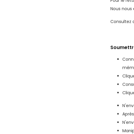
Pour le ret
Nous nous e
Consultez 
Soumettre
Conne
mémo
Cliqu
Cons
Cliqu
N'env
Après
N'env
Manip