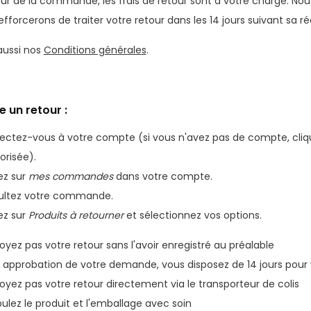
our de la commande, les frais de retour sont à votre charge. No
fforcerons de traiter votre retour dans les 14 jours suivant sa r
aussi nos
Conditions générales
.
 un retour :
ctez-vous à votre compte (si vous n'avez pas de compte, cliqu
risée).
ez sur
mes commandes
dans votre compte.
ultez votre commande.
ez sur
Produits à retourner
et sélectionnez vos options.
oyez pas votre retour sans l'avoir enregistré au préalable
 approbation de votre demande, vous disposez de 14 jours pour v
oyez pas votre retour directement via le transporteur de colis
ulez le produit et l'emballage avec soin