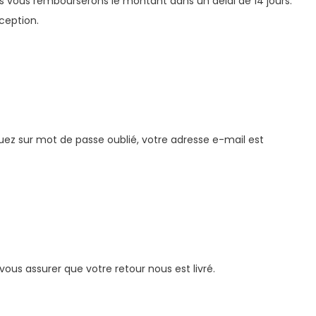
us vous rembourserons le montant dans un délai de 14 jours.
éception.
ez sur mot de passe oublié, votre adresse e-mail est
ous assurer que votre retour nous est livré.