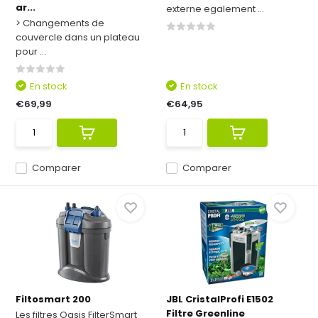
ar...
externe egalement ...
> Changements de
couvercle dans un plateau
pour ...
En stock
En stock
€69,99
€64,95
Comparer
Comparer
Filtosmart 200
JBL CristalProfi E1502
Filtre Greenline
Les filtres Oasis FilterSmart