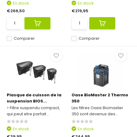
En stock
En stock
€266,50
€219,95
Comparer
Comparer
Plasque de cuisson de la
Oase BioMaster 2 Thermo
suspension BIOS...
350
> Filtre suspendu compact,
Les filtres Oasis Biomaster
qui peut etre parfait...
350 sont devenus des...
En stock
En stock
€39,95
€244,95