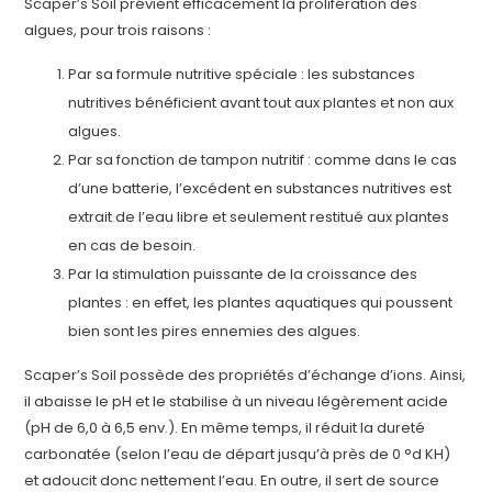
Scaper’s Soil prévient efficacement la prolifération des
algues, pour trois raisons :
Par sa formule nutritive spéciale : les substances
nutritives bénéficient avant tout aux plantes et non aux
algues.
Par sa fonction de tampon nutritif : comme dans le cas
d’une batterie, l’excédent en substances nutritives est
extrait de l’eau libre et seulement restitué aux plantes
en cas de besoin.
Par la stimulation puissante de la croissance des
plantes : en effet, les plantes aquatiques qui poussent
bien sont les pires ennemies des algues.
Scaper’s Soil possède des propriétés d’échange d’ions. Ainsi,
il abaisse le pH et le stabilise à un niveau légèrement acide
(pH de 6,0 à 6,5 env.). En même temps, il réduit la dureté
carbonatée (selon l’eau de départ jusqu’à près de 0 °d KH)
et adoucit donc nettement l’eau. En outre, il sert de source