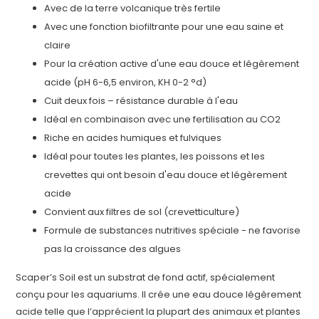
Avec de la terre volcanique très fertile
Avec une fonction biofiltrante pour une eau saine et
claire
Pour la création active d'une eau douce et légèrement
acide (pH 6-6,5 environ, KH 0-2 °d)
Cuit deux fois – résistance durable à l'eau
Idéal en combinaison avec une fertilisation au CO2
Riche en acides humiques et fulviques
Idéal pour toutes les plantes, les poissons et les
crevettes qui ont besoin d'eau douce et légèrement
acide
Convient aux filtres de sol (crevetticulture)
Formule de substances nutritives spéciale - ne favorise
pas la croissance des algues
Scaper’s Soil est un substrat de fond actif, spécialement
conçu pour les aquariums. Il crée une eau douce légèrement
acide telle que l’apprécient la plupart des animaux et plantes