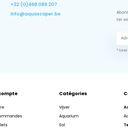
+32 (0)468 089 207
Abonn
info@aquascaper.be
ter w
* Lisez
compte
Catégories
C
ire
Vijver
A
commandes
Aquarium
A
llets
Sol
Te