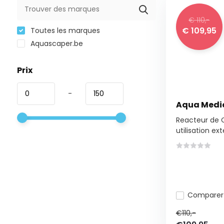
€ 110,-
€ 109,95
Toutes les marques
Aquascaper.be
Prix
-
Aqua Medic
Reacteur de 
utilisation exte
Comparer
€110,-