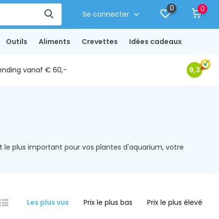
0
0
Se connecter
Outils
Aliments
Crevettes
Idées cadeaux
ending vanaf € 60,-
9,3
t le plus important pour vos plantes d'aquarium, votre
Les plus vus
Prix le plus bas
Prix le plus élevé