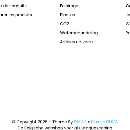
te de souhaits
Éclairage
Co
er les produits
Plantes
Ja
CO2
W
Waterbehandeling
R
Articles en verre
© Copyright 2026 - Theme By
DMWS
x
Plus+
-
Fil RSS
De Belgische webshop voor al uw aquascaping