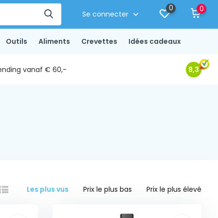
0
0
Se connecter
Outils
Aliments
Crevettes
Idées cadeaux
ending vanaf € 60,-
9,3
Les plus vus
Prix le plus bas
Prix le plus élevé