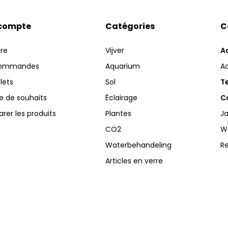
compte
Catégories
C
ire
Vijver
A
commandes
Aquarium
A
llets
Sol
Te
te de souhaits
Éclairage
Co
er les produits
Plantes
Ja
CO2
W
Waterbehandeling
R
Articles en verre