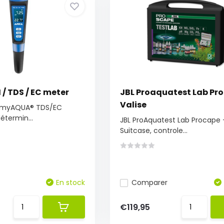
/ TDS / EC meter
JBL Proaquatest Lab Pr
Valise
A myAQUA® TDS/EC
termin...
JBL ProAquatest Lab Procape 
Suitcase, controle...
En stock
Comparer
€119,95