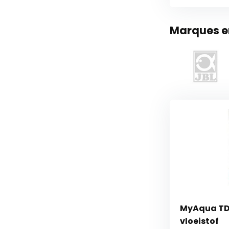
Marques en
MyAqua TDS
vloeistof