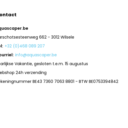
ontact
quascaper.be
arschotsesteenweg 662 - 3012 Wilsele
l:
+32 (0)468 089 207
urriel:
info@aquascaper.be
arlijkse Vakantie, gesloten t.e.m. 15 augustus
ebshop 24h verzending
ekeningnummer BE43 7360 7063 8801 - BTW BE0753394842