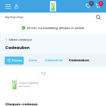
0
0
30 min. na bestelling afhalen in winkel
Idées cadeaux
Cadeaubon
Livre
Calendrier
Cadeaubon
Filtres
Cheques-cadeaux