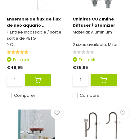
Ensemble de flux de flux
Chihiros CO2 Inline
de neo aquario ...
Diffuser / atomizer
> Entree incassable / sortie
Material: Aluminium
sortie de PETG
> C...
2 sizes available, M for ...
En stock
En stock
€49,95
€35,95
Comparer
Comparer