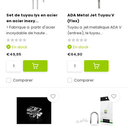
Set de tuyau lys en acier
ADA Metal Jet Tuyau V
en acier inoxy...
(Flex)
> Fabrique a partir d'acier
Tuyau a jet metallique ADA V
inoxydable de haute...
(entree), le tuyau...
En stock
En stock
€49,95
€64,90
Comparer
Comparer