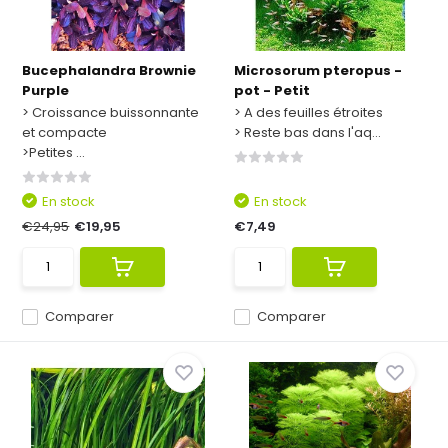
Bucephalandra Brownie
Microsorum pteropus -
Purple
pot - Petit
> Croissance buissonnante
> A des feuilles étroites
et compacte
> Reste bas dans l'aq...
>Petites ...
En stock
En stock
€24,95
€19,95
€7,49
Comparer
Comparer