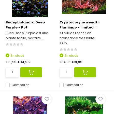
Bucephalandra Deep
Cryptocoryne wendtii
Purple - Pot
Flamingo - limited ...
Buce Deep Purple est une
> Feuilles roses> en
plante facile, parfaite...
croissance tres lente
> Co...
En stock
En stock
€19,95
€14,95
€14,95
€9,95
Comparer
Comparer