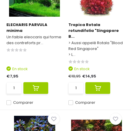
ELECHARIS PARVULA
Tropica Rotala
minima
rotundifolia "Singapore
B...
Un faible eleocaris qui forme
des contreforts pr...
> Aussi appelé Rotala "Blood
Red Singapore"
> L...
En stock
En stock
€7,95
€18,95
€14,95
Comparer
Comparer