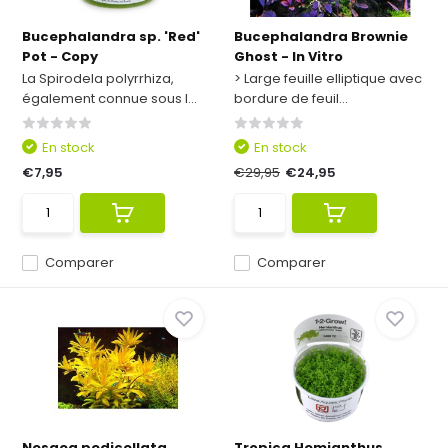
Bucephalandra sp. 'Red'
Bucephalandra Brownie
Pot - Copy
Ghost - In Vitro
La Spirodela polyrrhiza,
> Large feuille elliptique avec
également connue sous l...
bordure de feuil...
En stock
En stock
€7,95
€29,95
€24,95
Comparer
Comparer
Nesaea pedicellata
Tropica Hemianthus