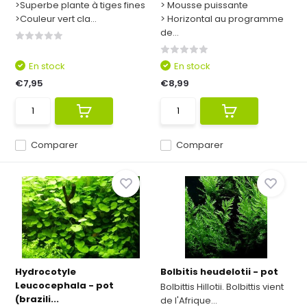
>Superbe plante à tiges fines
> Mousse puissante
>Couleur vert cla...
> Horizontal au programme
de...
En stock
En stock
€7,95
€8,99
Comparer
Comparer
Hydrocotyle
Bolbitis heudelotii - pot
Leucocephala - pot
Bolbittis Hillotii. Bolbittis vient
(brazili...
de l'Afrique...