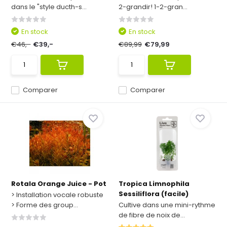
dans le "style ducth-s...
2-grandir! 1-2-gran...
En stock
En stock
€46,-
€39,-
€89,99
€79,99
Comparer
Comparer
Rotala Orange Juice - Pot
Tropica Limnophila
Sessiliflora (facile)
> Installation vocale robuste
> Forme des group...
Cultive dans une mini-rythme
de fibre de noix de...