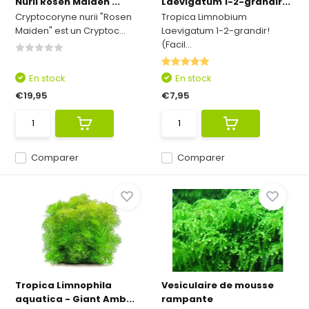
Nurii Rosen Maiden ...
Laevigatum 1-2-grandir...
Cryptocoryne nurii "Rosen
Tropica Limnobium
Maiden" est un Cryptoc...
Laevigatum 1-2-grandir!
(Facil...
En stock
En stock
€19,95
€7,95
Comparer
Comparer
Tropica Limnophila
Vesiculaire de mousse
aquatica - Giant Amb...
rampante